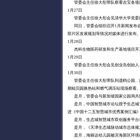
管委会主任徐大彤带队察看吉宝各项目
1月27日
管委会主任徐大彤会见清华大学党委副
同日，管委会组织召开1月新闻发布会，
部片区发展规划等情况对媒体进行发布
1月28日
杰科生物医药研发和生产基地项目开
1月29日
管委会主任徐大彤会见创业岛创始人、
1月30日
管委会主任徐大彤带队到遗鸥公园、旅
期鲲贝园换热站和燃气调压站现场察看
是月，管委会与新加坡国家公园局共同
是月，中国智慧城市论坛授予生态城“
进《中国十二五智慧城市优秀案例汇编
是月，生态城智慧城市双创服务平台和
是月，《天津生态城脉动城市总体规划（2
是月，海丽达幼儿园被滨海新区环境教