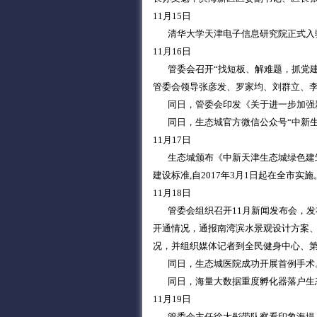
11月15日
清华大学天津电子信息研究院正式入
11月16日
管委会召开“找短板、解难题，抓党建
管委会领导张彦发、罗家均、刘群立、
同日，管委会印发《关于进一步加强新
同日，生态城官方微信公众号“中新生
11月17日
生态城颁布《中新天津生态城绿色建筑评价
建设标准,自2017年3月1日起在全市实施
11月18日
管委会组织召开11月新闻发布会，发
开通情况，通报南湾滨水景观设计方案
况，并组织媒体记者到全民健身中心、
同日，生态城医院成功开展首例手术
同日，海量大数据重度孵化器落户生
11月19日
管委会主任徐大彤带队察看印象海堤、