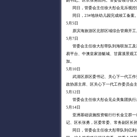
副书记、区长张勇陪同。管委会领导徐
同日，管委会主任徐大彤会见乐视控股
同日，23#地块幼儿园完成竣工备案
5月5日
原滨海旅游区北部区域综合管廊开工
5月7日
管委会主任徐大彤带队到海联加工及冷
易平台、中澳皇家游艇城、甘露溪景观
加。
5月10日
武清区原区委书记、关心下一代工作委
政协原主席、区关心下一代工作委员会
5月12日
管委会主任徐大彤会见众美集团执行
5月14日
亚洲基础设施投资银行行长金立群一行
记、区长张勇，区委常委、常务副区长
同日，管委会主任徐大彤带队到亿利生