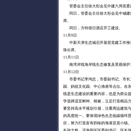
管委会主任徐大彤会见中建六局党委副
同日，管委会主任徐大彤会见中城建投
席。
同日，方特假日酒店开工建设。
11月9日
中新天津生态城召开基层党建工作推动
珠出席。
11月11日
南湾岸线海岸线生态修复及景观保护
11月12日
市委书记李鸿忠，市委副书记、市长王
园、妈祖文化园、中心渔港等点位。在
线是生态建设的重要内容，也是为群众
学选择适宜树种、植被，立足打造精品
要坚持高水平规划引领，注重周边建筑
的高度统一。要体现绿色生态低碳循环
目，努力打造富有韵味的海港宜居小镇
长孙文魁，滨海新区区委副书记、区长