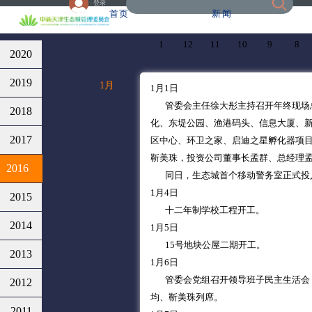
登录
首页
新闻
1
12
11
10
9
8
2020
2019
1月
1月1日
管委会主任徐大彤主持召开年终现场总
2018
化、东堤公园、渔港码头、信息大厦、
2017
区中心、环卫之家、启迪之星孵化器项
靳美珠，投资公司董事长孟群、总经理
2016
同日，生态城首个移动警务室正式投
1月4日
2015
十二年制学校工程开工。
2014
1月5日
15号地块公屋二期开工。
2013
1月6日
管委会党组召开领导班子民主生活会，
2012
均、靳美珠列席。
2011