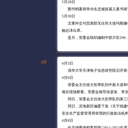
5月28日
图书档案馆举办生态城首届儿童书画
5月30日
文莱外交与贸易部无任所大使玛斯娜公
杨志泽出席。
是月，管委会组织编制中部片区29#、3
4月
4月5日
清华大学天津电子信息研究院召开第一
4月6日
管委会主任徐大彤带队到中新大道和中
项目现场察看。管委会领导张彦发、李
同日，管委会主任徐大彤带队到第三社
同日，滨海新区编委下发《关于组建中
安全生产监督管理局管理的行政执法机
4月8日
生态城图书档案馆获“2011-2015