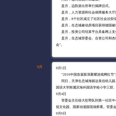
是月，边防派出所举行揭牌仪式。
是月，人力资源和社会保障服务大厅
是月，8个社区成立了社区社会治安综
是月，生态城被动房项目获得德国被
是月，投资公司结算平台具备网上支
是月，生态城管委会、合资公司和杰科
会”。
9月
9月1日
“2016中国首届新浪聚耀游戏网红节
同日，天津生态城海丽达美信幼儿园、
国语大学附属滨海外国语学校小学三部
9月4日
管委会主任徐大彤带队到第一社区中心
祖文化园、国家动漫园现场察看。管委
9月6日