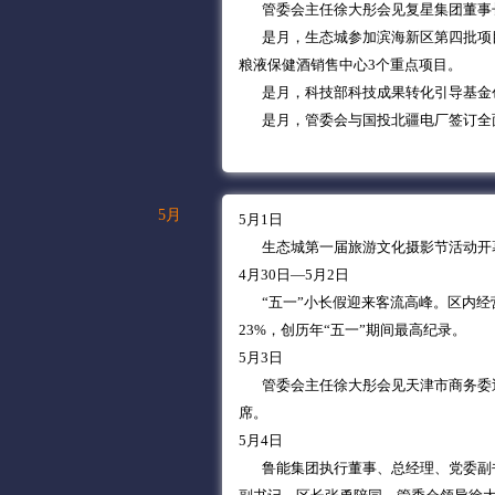
管委会主任徐大彤会见复星集团董事长
是月，生态城参加滨海新区第四批项目
粮液保健酒销售中心3个重点项目。
是月，科技部科技成果转化引导基金创
是月，管委会与国投北疆电厂签订全
5月
5月1日
生态城第一届旅游文化摄影节活动开
4月30日—5月2日
“五一”小长假迎来客流高峰。区内经营景
23%，创历年“五一”期间最高纪录。
5月3日
管委会主任徐大彤会见天津市商务委巡
席。
5月4日
鲁能集团执行董事、总经理、党委副书