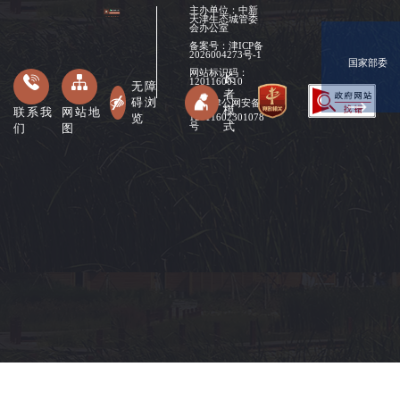
主办单位：中新
天津生态城管委
会办公室
备案号：
津ICP备
2026004273号-1
国家部委
网站标识码：
长
1201160010
无障
者
碍浏
津公网安备
模
联系我
网站地
览
12011602301078
式
们
图
号