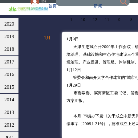
登录
首页
新闻
1
10
12
11
9
8
2020
2019
1月
1月9日
天津生态城召开2009年工作会议，
2018
境治理、基础设施和生态住宅建设三个
2017
境治理、产业促进、管理服、体制机制
1月12日
2016
管委会和南开大学合作建立的“城市
1月29日
2015
市委常委、滨海新区工委书记、管
2014
方案汇报。
2013
本月 市编办下发《关于成立中新天
编事字〔2009〕21号），批准成立上
2012
2011