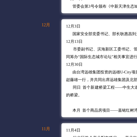
管委会第3号令颁布《中新天津生态
12月
12月3日
国家安全部党委书记、部长耿惠昌到
12月13日
市委副书记、滨海新区工委书记、
同筹办“国际生态城市论坛”相关事宜进
12月30日
由台湾远雄集团投资的远雄U-Cit
赵藤雄一行，并共同出席远雄集团及北
同日 首个新建桥梁工程——中生大
的桥梁。
本月 首个商品房项目——嘉铭红树
11月
11月4日