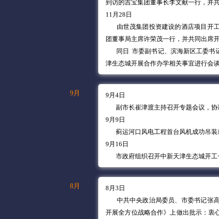
到访的吉宝集团董事长李文献一行，并
11月28日
由世茂集团投资建设的酒店项目开
团董事局主席许荣茂一行，并共同出席
同日 市委副书记、滨海新区工委书
津生态城开展合作办学相关事宜进行会
9月
9月4日
副市长崔津渡主持召开专题会议，协调
9月9日
蓟运河口风电工程首台风机成功吊装
9月16日
市政府组织召开中新天津生态城开工
8月
8月3日
中共中央政治局委员、市委书记张高
开展全方位战略合作》上做出批示：衷