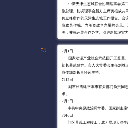
中新天津生态城联合协调理事会第
副总理、协调理事会新方主席黄根成共
何立峰所作的天津生态城工作报告。会
资政吴作栋、内阁资政李光耀的会见。
等，并就开展合作办学、引进新加坡实
7月
7月1日
国家动漫产业综合示范园开工奠基。
部长蔡武致辞。市人大常委会主任刘胜
宣传部部长肖怀远主持。
7月2日
副市长熊建平率市有关部门负责同
求。
7月5日
中共中央原政治局常委、国家副主席
7月6日
门区景观工程竣工，成为展现天津生