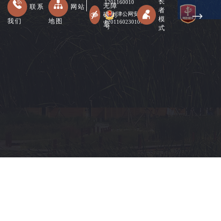
长
1201160010
无障
联系
网站
者
碍浏
津公网安备
模
我们
地图
12011602301078
览
式
号