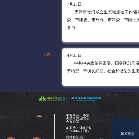
7月25日
天津市专门成立生态城选址工作领
委、市建委、市外办、市科委、市国土
参与。
4月
4月25日
中共中央政治局常委、国务院总理温
节约型、环境友好型、社会和谐型的生
主办单位：中新
天津生态城管委
会办公室
备案号：
津ICP备
2026004273号-1
国家部委
网站标识码：