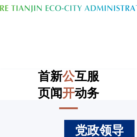
首
新
公
互
服
页
闻
开
动
务
党政领导