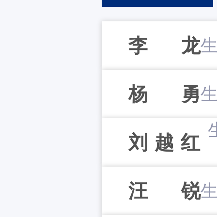
李龙
杨勇
刘越红
汪锐