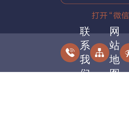
联
网
系
站
我
地
们
图