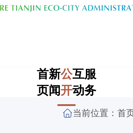
首
新
公
互
服
页
闻
开
动
务
当前位置：
首