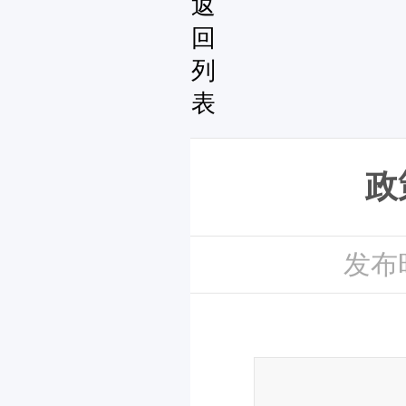
返
回
列
表
政
发布时