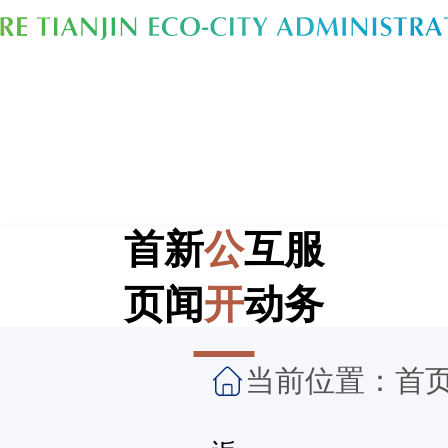
首
新
公
互
服
页
闻
开
动
务
当前位置：
首