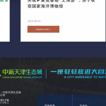
央视▶聚焦暑期“文博游”，亲子夜
宿国家海洋博物馆
2026-08-02
Explore more >
位：中新天津生态城
办公室
：
津ICP备
273号-1
国家部委
天津市