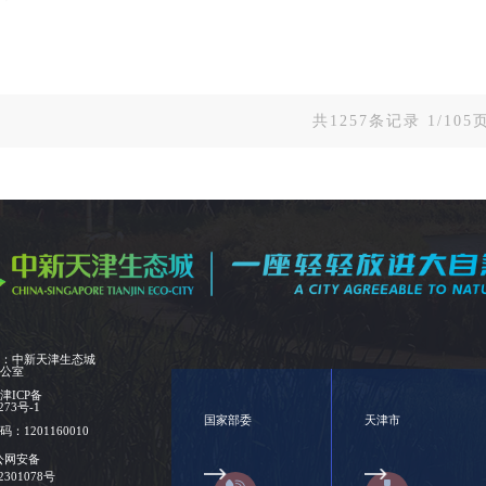
共1257条记录 1/10
位：中新天津生态城
办公室
：
津ICP备
273号-1
国家部委
天津市
：1201160010
公网安备
02301078号