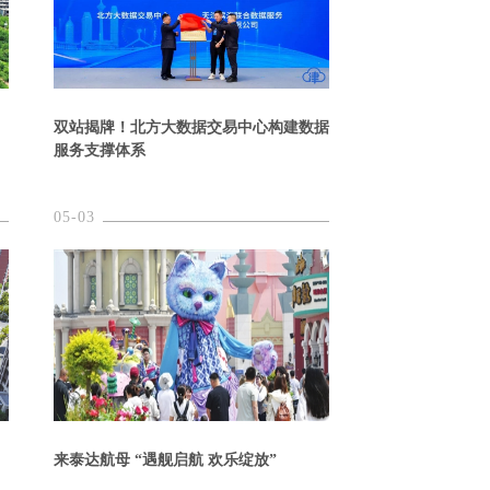
双站揭牌！北方大数据交易中心构建数据
服务支撑体系
05-03
来泰达航母 “遇舰启航 欢乐绽放”