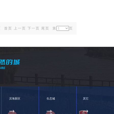
5页
首页
上一页
下一页
尾页
第
页
滨海新区
生态城
其它