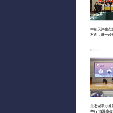
中新天津生态
对面，进一步
05-17
生态城举办首
举行 动漫盛