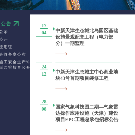
标公告
17
中新天津生态城北岛园区基础
公示
04
设施景观配套工程（电力部
公开
分）一期监理
使用证
验收备案公布
施工安全生产许可
24
后监管核查公开
中新天津生态城主中心商业地
12
块43号首期项目装修工程
28
国家气象科技园二期—气象雷
08
达操作应用设施（天津）建设
项目EPC工程总承包招标公告