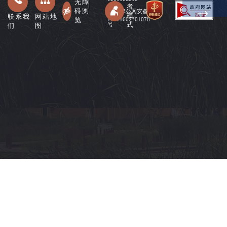
无障
者
碍浏
津公网安备
模
联系我
网站地
览
12011602301078
式
们
图
号