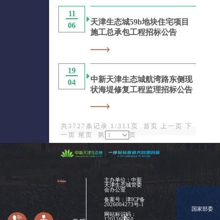
11
天津生态城59b地块住宅项目
06
施工总承包工程招标公告
19
中新天津生态城航湾路东侧现
04
状海堤修复工程监理招标公告
共3727条记录 1/311页
首页
上一页
下
一页
尾页
第
页
主办单位：中新
天津生态城管委
会办公室
备案号：
津ICP备
2026004273号-1
国家部委
网站标识码：
长
1201160010