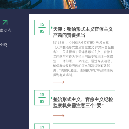
闻
15
天津：整治形式主义官僚主义
城动态
05
严肃问责促担当
5月15日，《中国纪检监察报》刊发文章
长鸣
《天津整治形式主义官僚主义 严肃问责促担
当》，关注报道了天津将形式主义、官僚主
义问题与不作为不担当问题专项治理一体谋
划、一体部署、一体推进。通过专项治理，
确保群众反映强烈的突出问题得到有效解
决，“腾挪闪避绕、庸懒散浮拖”等顽瘴痼疾
得到有效遏制。
15
整治形式主义、官僚主义纪检
05
监察机关需注意三个“要”
12