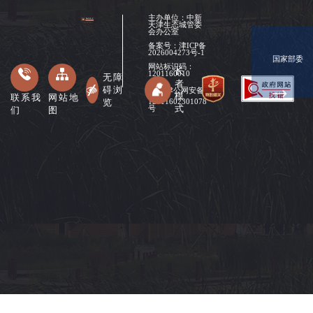
主办单位：中新
天津生态城管委
会办公室
备案号：
津ICP备
2026004273号-1
国家部委
网站标识码：
长
1201160010
无障
者
碍浏
津公网安备
模
联系我
网站地
览
12011602301078
式
们
图
号