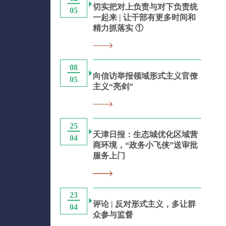
切实把对上负责与对下负责统
05
一起来 | 让干部有更多时间和
精力抓落实 ①
08
向信访举报领域形式主义官僚
05
主义“亮剑”
25
天津日报：生态城优化区域营
04
商环境，“政务小飞侠”送审批
服务上门
23
评论 | 反对形式主义，多让群
04
众参与监督