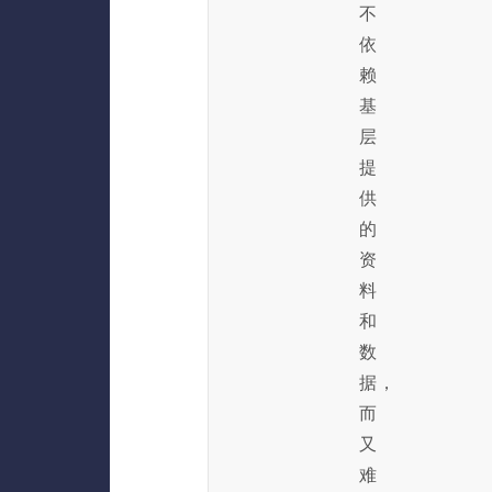
不
依
赖
基
层
提
供
的
资
料
和
数
据，
而
又
难