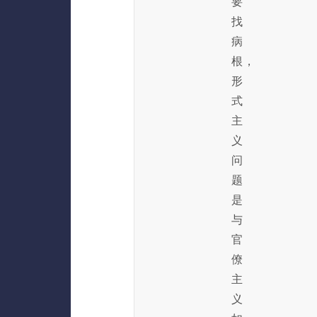
要
找
病
根，
形
式
主
义
问
题
是
与
官
僚
主
义