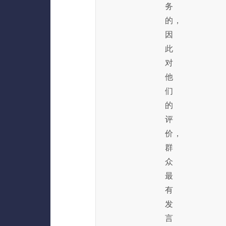
务
的，
因
此
对
他
们
的
评
价，
群
众
最
有
发
言