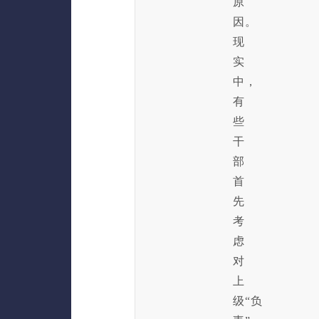
原
因。
现
实
中，
有
些
干
部
首
先
考
虑
对
上
级“负