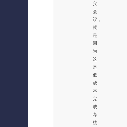
实
会
议，
就
是
因
为
这
是
低
成
本
完
成
考
核