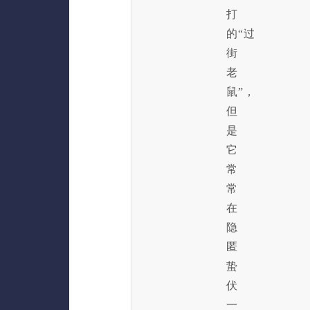
打
的“过
街
老
鼠”，
但
是
它
常
常
在
隐
匿
蛰
伏
一