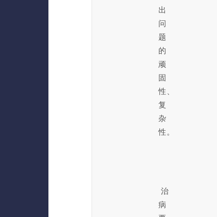
出
问
题
的
顽
固
性、
复
杂
性。
治
病