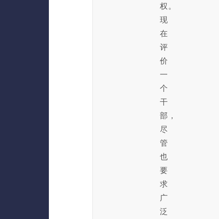
权。
现
在
评
价
一
个
干
部，
尽
管
也
要
求
广
泛