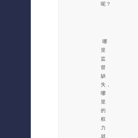
呢？
哪
里
监
督
缺
失，
哪
里
的
权
力
就