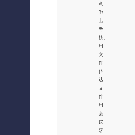
意
做
出
考
核。
用
文
件
传
达
文
件，
用
会
议
落