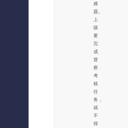
难
题。
上
级
要
完
成
督
察
考
核
任
务，
就
不
得