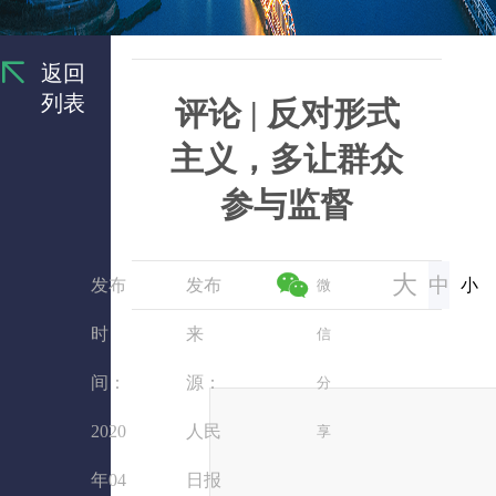
返回
列表
评论 | 反对形式
主义，多让群众
参与监督
大
中
发布
发布
小
微
时
来
信
间：
源：
分
2020
人民
享
年04
日报