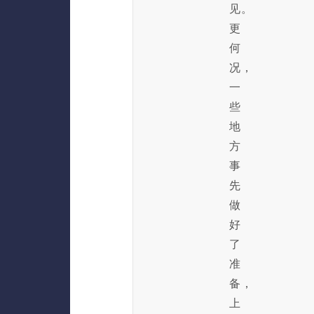
见。
更
何
况，
一
些
地
方
事
先
做
好
了
准
备，
上