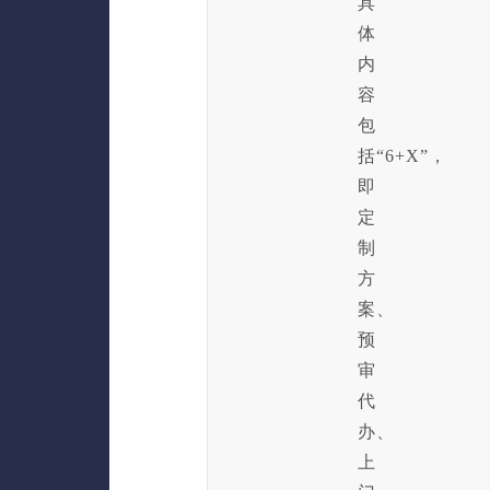
具
体
内
容
包
括“6+X”，
即
定
制
方
案、
预
审
代
办、
上