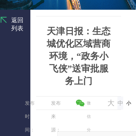
返回
列表
天津日报：生态
城优化区域营商
环境，“政务小
飞侠”送审批服
务上门
大
中
发布
发布
小
微
时
来
信
间：
源：
分