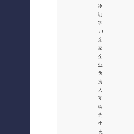
冷
链
等
50
余
家
企
业
负
责
人
受
聘
为
生
态