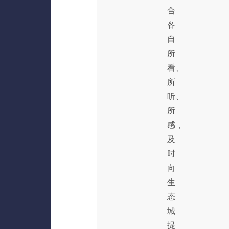
合
各
自
所
看、
所
听、
所
感，
及
时
向
生
态
城
提