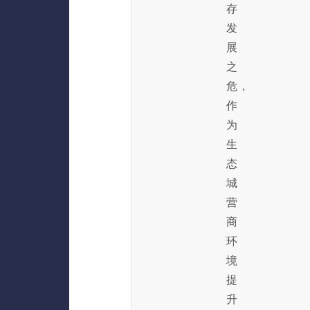
存
发
展
之
危，
作
为
生
态
城
营
商
环
境
提
升