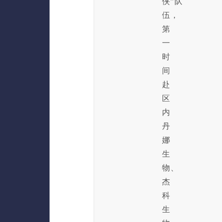
侠”队
伍，
第
一
时
间
赴
区
内
丹
娜
生
物、
杰
科
生