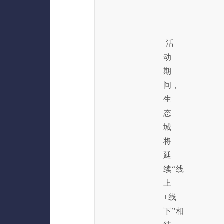
活
动
期
间，
生
态
城
将
延
续“线
上
+线
下”相