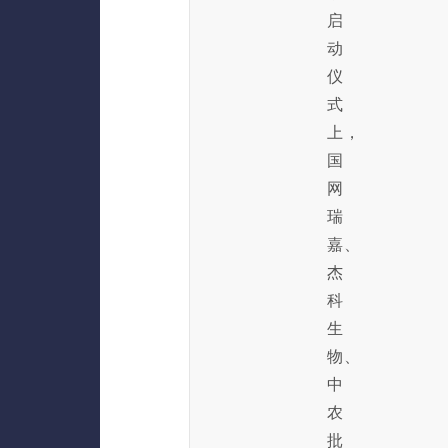
启
动
仪
式
上，
国
网
瑞
嘉、
杰
科
生
物、
中
农
批