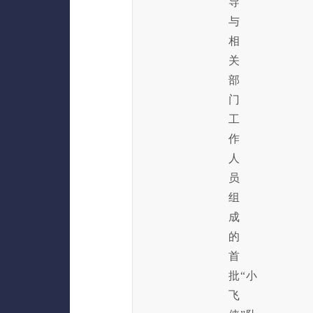
导
与
相
关
部
门
工
作
人
员
组
成
的
首
批“小
飞