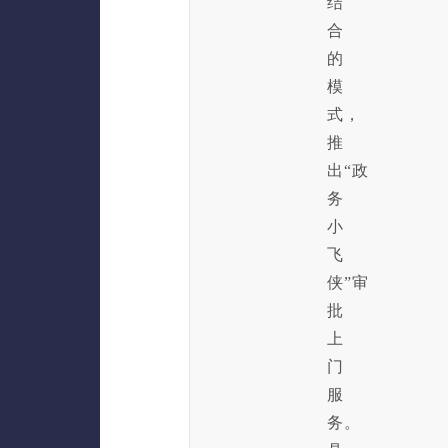
结
合
的
模
式，
推
出“政
务
小
飞
侠”审
批
上
门
服
务。