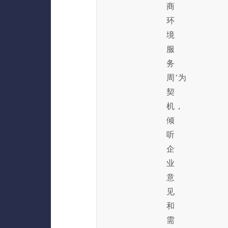
商
环
境
服
务
周’为
契
机，
倾
听
企
业
意
见
和
需