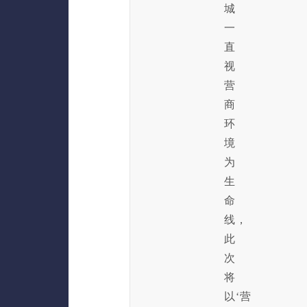
城
一
直
视
营
商
环
境
为
生
命
线，
此
次
将
以‘营