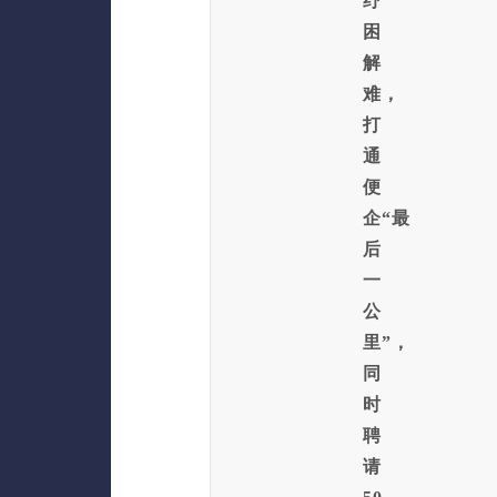
纾
困
解
难，
打
通
便
企“最
后
一
公
里”，
同
时
聘
请