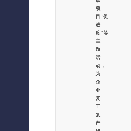
点
项
目“促
进
度”等
主
题
活
动，
为
企
业
复
工
复
产