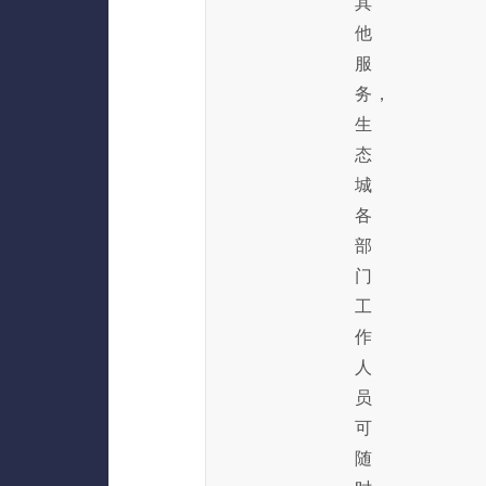
其
他
服
务，
生
态
城
各
部
门
工
作
人
员
可
随