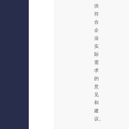
供
符
合
企
业
实
际
需
求
的
意
见
和
建
议。