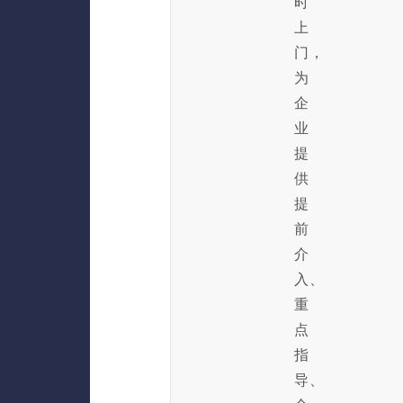
时
上
门，
为
企
业
提
供
提
前
介
入、
重
点
指
导、