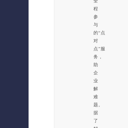
全
程
参
与
的“点
对
点”服
务，
助
企
业
解
难
题。
据
了