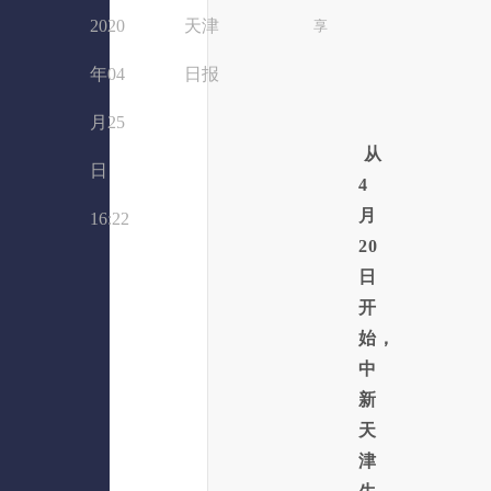
2020
天津
享
年04
日报
月25
从
日
4
月
16:22
20
日
开
始，
中
新
天
津