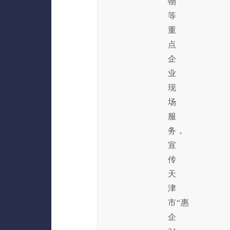
物
等
重
点
企
业
现
场
服
务，
宣
传
天
津
市“惠
企