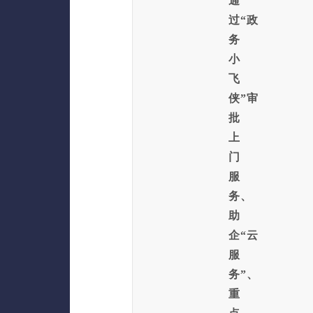
通
过“政
务
小
飞
侠”审
批
上
门
服
务、
助
企“云
服
务”、
重