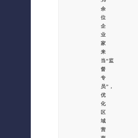
50
余
位
企
业
家
来
当“监
督
专
员”，
优
化
区
域
营