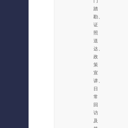
门
踏
勘、
证
照
送
达、
政
策
宣
讲、
日
常
回
访
及