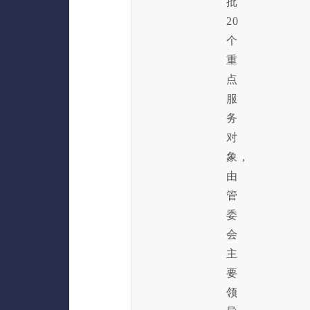
批
20
个
重
点
服
务
对
象，
由
管
委
会
主
要
领