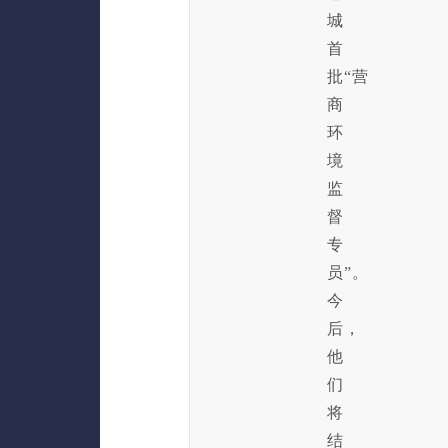
城
首
批“营
商
环
境
监
督
专
员”。
今
后，
他
们
将
结