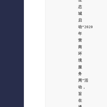
生
态
城
启
动“2020
年
营
商
环
境
服
务
周”活
动，
旨
在