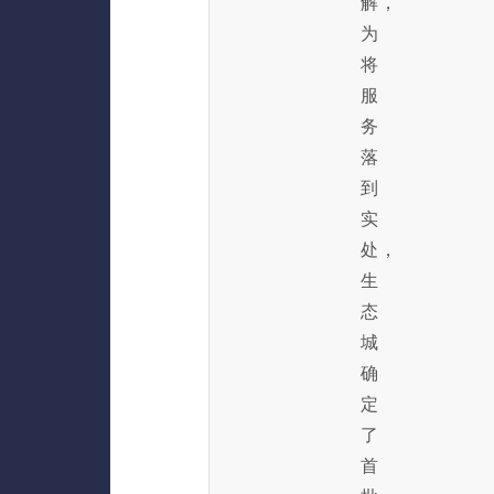
解，
为
将
服
务
落
到
实
处，
生
态
城
确
定
了
首