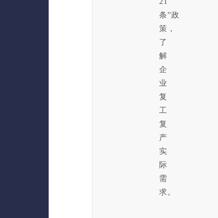
21
条”政
策，
了
解
企
业
复
工
复
产
实
际
需
求。