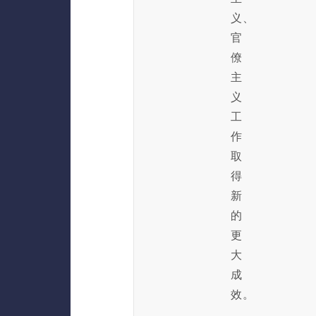
义、
官
僚
主
义
工
作
取
得
新
的
更
大
成
效。