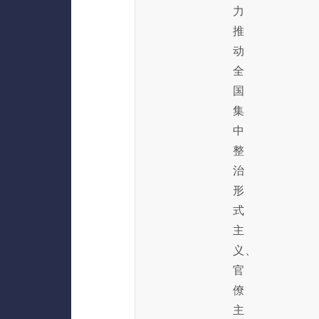
力
推
动
全
国
集
中
整
治
形
式
主
义、
官
僚
主