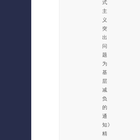
式
主
义
突
出
问
题
为
基
层
减
负
的
通
知》
精