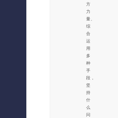
方
力
量、
综
合
运
用
多
种
手
段，
坚
持
什
么
问