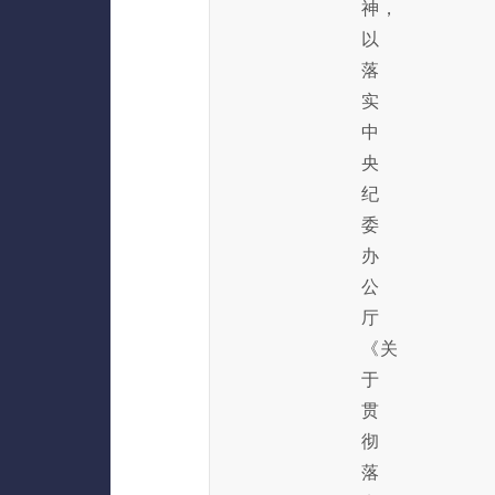
神，
以
落
实
中
央
纪
委
办
公
厅
《关
于
贯
彻
落