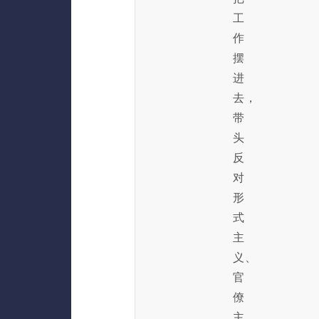
工
作
摆
进
去，
带
头
反
对
形
式
主
义、
官
僚
主