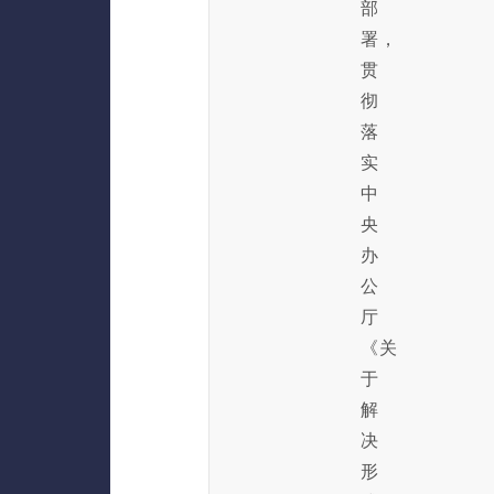
部
署，
贯
彻
落
实
中
央
办
公
厅
《关
于
解
决
形