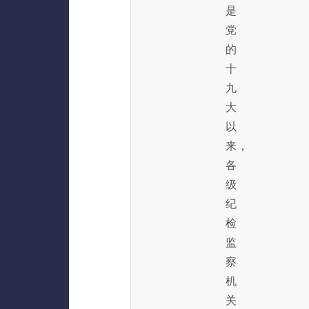
是
党
的
十
九
大
以
来，
各
级
纪
检
监
察
机
关