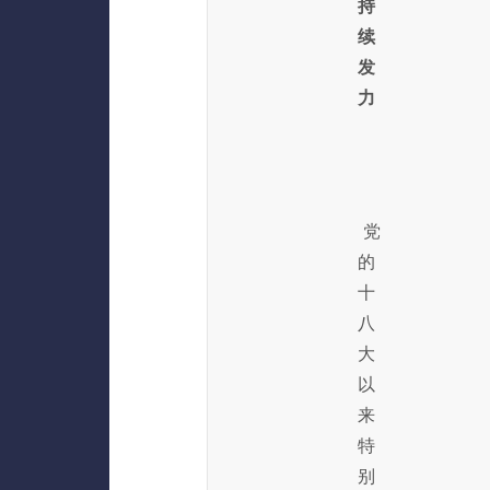
持
续
发
力
党
的
十
八
大
以
来
特
别