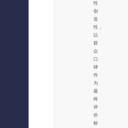
性
创
造
性，
以
群
众
口
碑
作
为
最
终
评
价
标