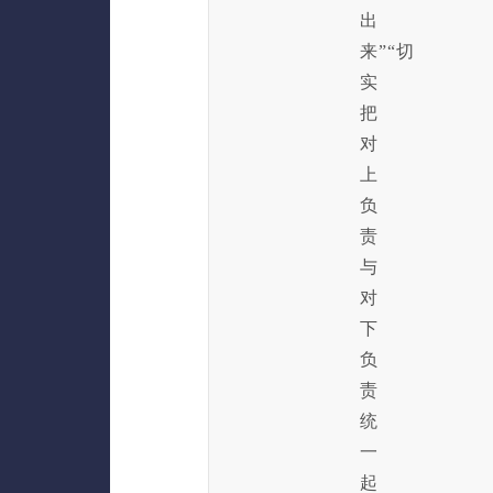
出
来”“切
实
把
对
上
负
责
与
对
下
负
责
统
一
起