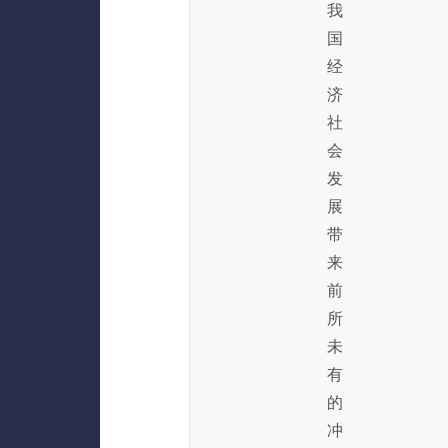
我
国
经
济
社
会
发
展
带
来
前
所
未
有
的
冲