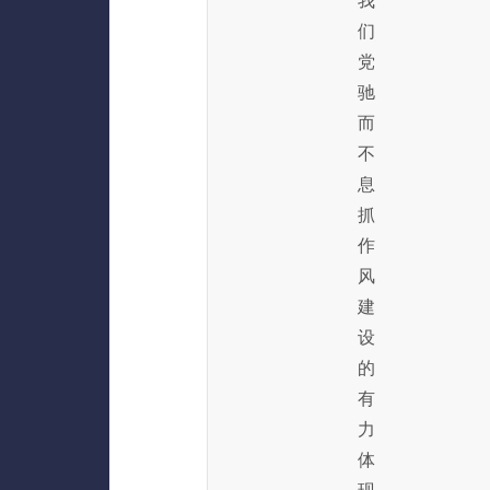
我
们
党
驰
而
不
息
抓
作
风
建
设
的
有
力
体