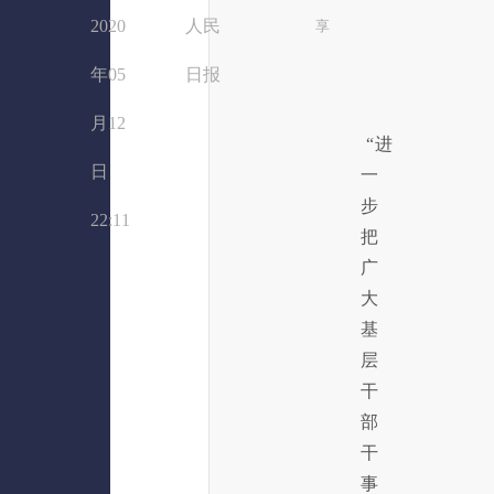
2020
人民
享
年05
日报
月12
“进
日
一
步
22:11
把
广
大
基
层
干
部
干
事