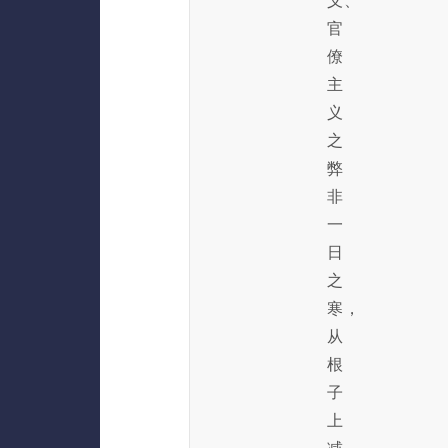
义、
官
僚
主
义
之
弊
非
一
日
之
寒，
从
根
子
上