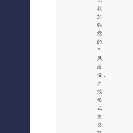
记
就
加
强
党
的
作
风
建
设，
力
戒
形
式
主
义、