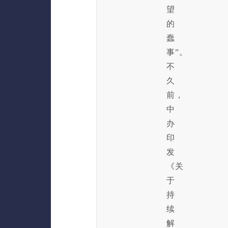
望
的
蠢
事”。
不
久
前，
中
办
印
发
《关
于
持
续
解