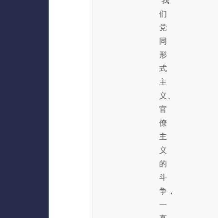
我
们
党
同
形
式
主
义、
官
僚
主
义
的
斗
争，
一