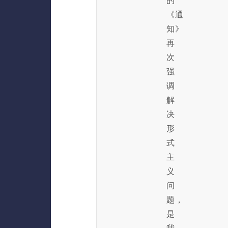
的
《通
知》
再
次
强
调
解
决
形
式
主
义
问
题，
是