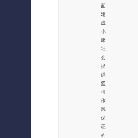
面
建
成
小
康
社
会
提
供
坚
强
作
风
保
证
的