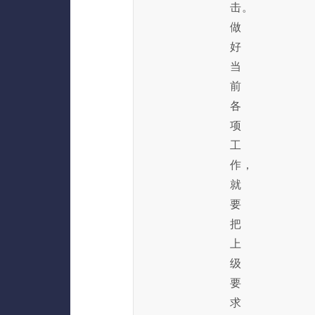
击。
做
好
当
前
各
项
工
作，
就
要
把
上
级
要
求