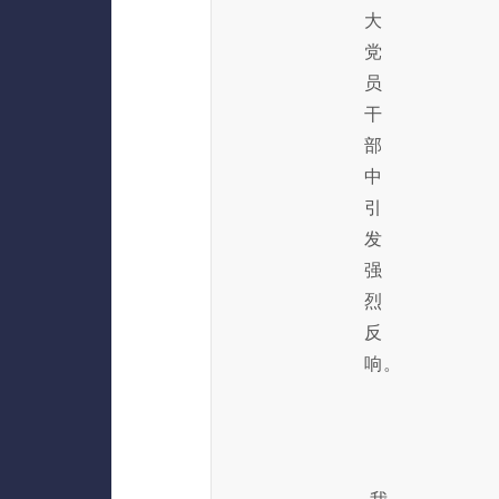
大
党
员
干
部
中
引
发
强
烈
反
响。