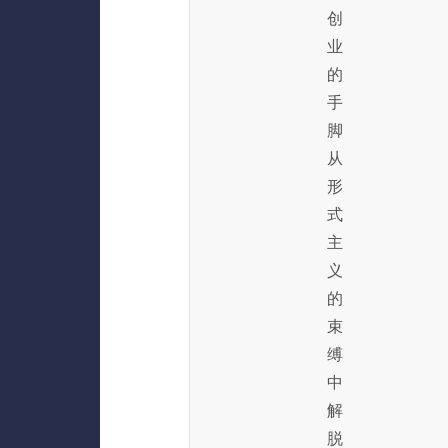
创
业
的
手
脚
从
形
式
主
义
的
束
缚
中
解
脱