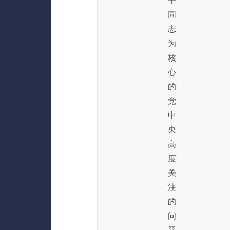
平
同
志
为
核
心
的
党
中
央
高
度
关
注
的
问