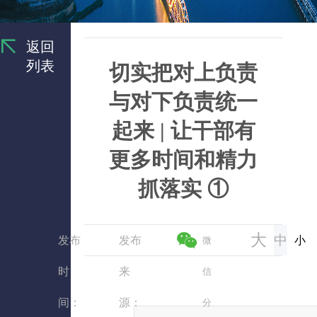
返回
列表
切实把对上负责
与对下负责统一
起来 | 让干部有
更多时间和精力
抓落实 ①
大
中
发布
发布
小
微
时
来
信
间：
源：
分