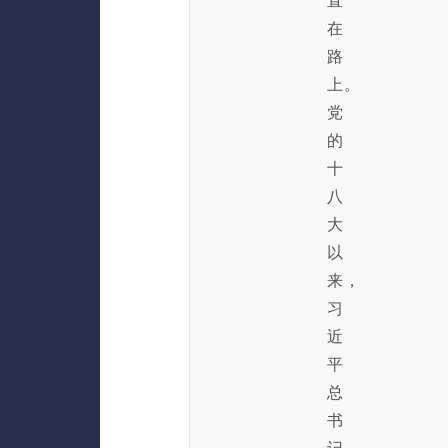
直
在
路
上。
党
的
十
八
大
以
来，
习
近
平
总
书