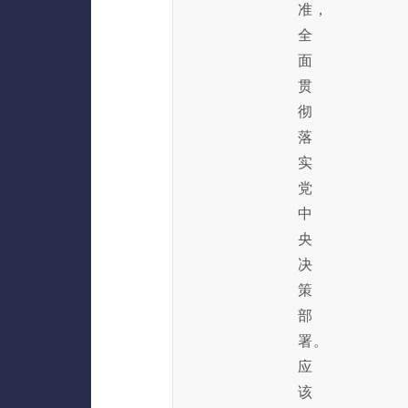
准，
全
面
贯
彻
落
实
党
中
央
决
策
部
署。
应
该