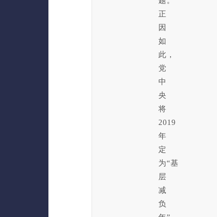
题。
正
因
如
此，
党
中
央
将
2019
年
定
为“基
层
减
负