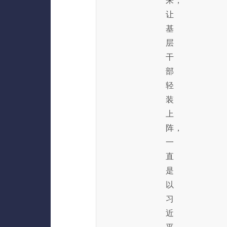
来，
让
基
层
干
部
轻
装
上
阵，
一
直
是
以
习
近