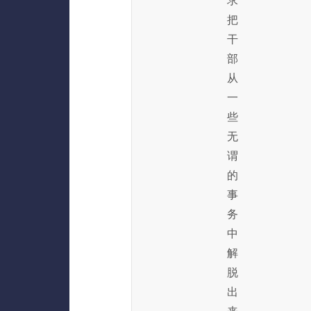
求
把
干
部
从
一
些
无
谓
的
事
务
中
解
脱
出