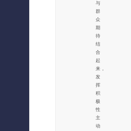
与
群
众
期
待
结
合
起
来，
发
挥
积
极
性
主
动