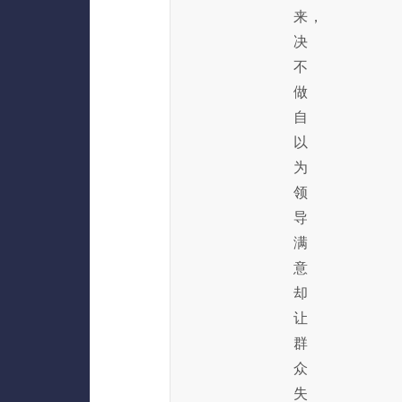
来，
决
不
做
自
以
为
领
导
满
意
却
让
群
众
失