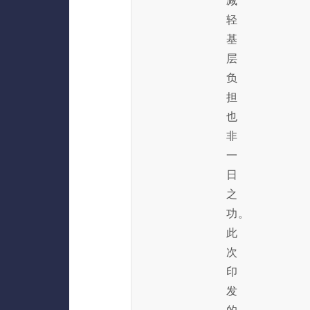
减
轻
基
层
负
担
也
非
一
日
之
功。
此
次
印
发