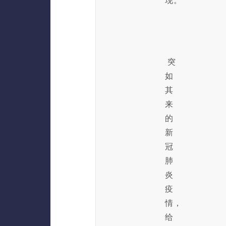
现。
突
如
其
来
的
新
冠
肺
炎
疫
情，
给