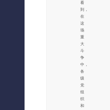
看
到，
在
这
场
重
大
斗
争
中，
各
级
党
组
织
和