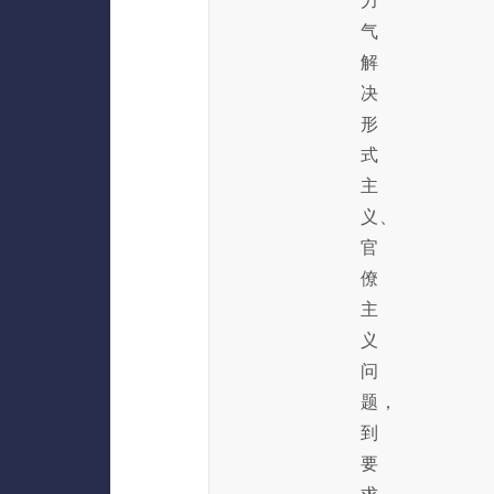
力
气
解
决
形
式
主
义、
官
僚
主
义
问
题，
到
要