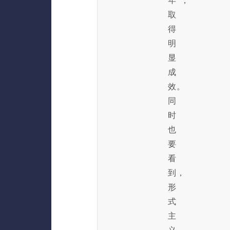
年”，
取
得
明
显
成
效。
同
时
也
要
看
到，
形
式
主