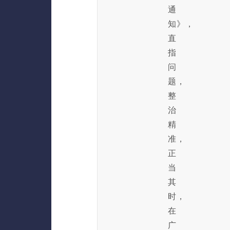
通
知》，
直
指
问
题，
整
治
精
准，
正
当
其
时，
在
广