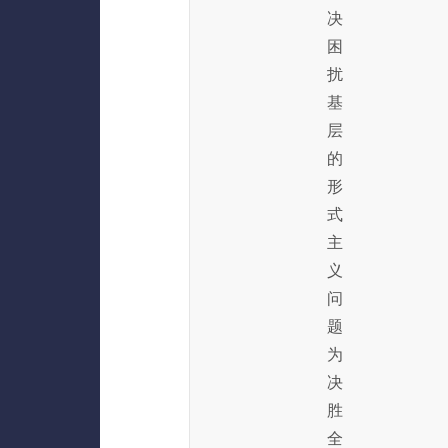
决
困
扰
基
层
的
形
式
主
义
问
题
为
决
胜
全