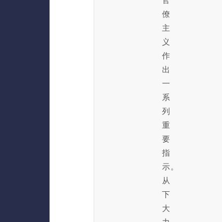
官
僚
主
义
作
出
一
系
列
重
要
指
示。
从
下
大