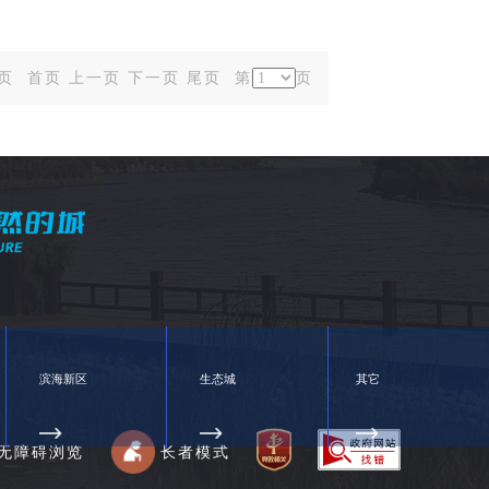
43页
首页
上一页
下一页
尾页
第
页
滨海新区
生态城
其它
无障碍浏览
长者模式