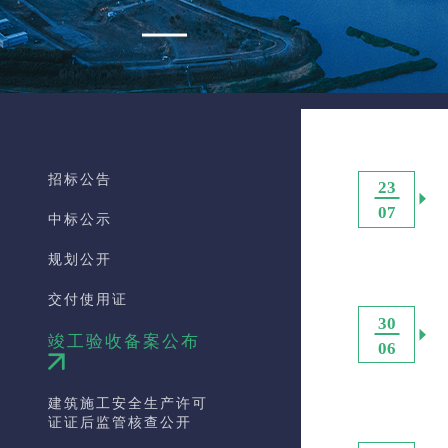
招标公告
23
07
中标公示
规划公开
交付使用证
30
竣工验收备案公布
06
建筑施工安全生产许可
证证后监管核查公开