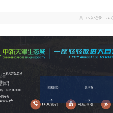
共515条记录 1/
位：中新天津生态城
办公室
：
津ICP备
273号-1
国家部委
天津市
：1201160010
公网安备
02301078号
联系我们
网站地图