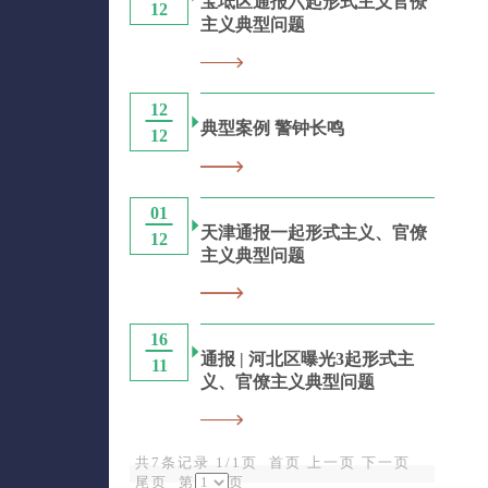
宝坻区通报六起形式主义官僚
12
主义典型问题
12
典型案例 警钟长鸣
12
01
天津通报一起形式主义、官僚
12
主义典型问题
16
通报 | 河北区曝光3起形式主
11
义、官僚主义典型问题
共7条记录 1/1页
首页
上一页
下一页
尾页
第
页