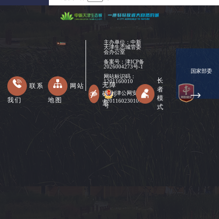
主办单位：中新
天津生态城管委
会办公室
备案号：
津ICP备
2026004273号-1
国家部委
网站标识码：
长
1201160010
无障
联系
网站
者
碍浏
津公网安备
模
我们
地图
12011602301078
览
式
号