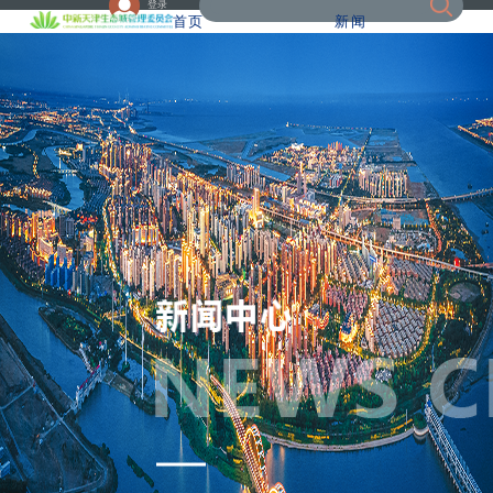
登录
首页
新闻