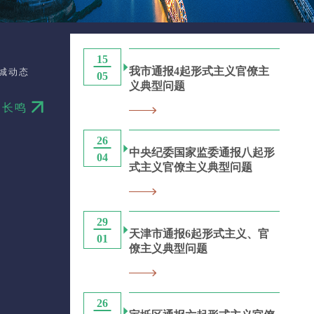
15
我市通报4起形式主义官僚主
城动态
05
义典型问题
钟长鸣
26
中央纪委国家监委通报八起形
04
式主义官僚主义典型问题
29
天津市通报6起形式主义、官
01
僚主义典型问题
26