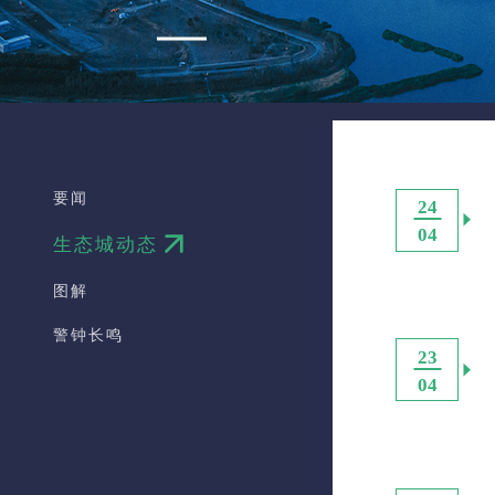
要闻
24
04
生态城动态
图解
警钟长鸣
23
04