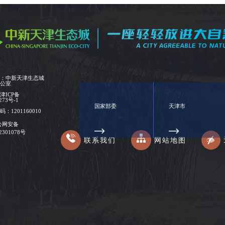
位：中新天津生态城
办公室
：
津ICP备
273号-1
国家部委
天津市
：1201160010
公网安备
02301078号
联系我们
网站地图