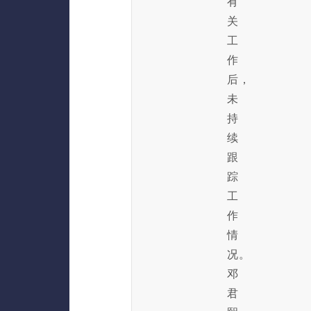
有
关
工
作
后，
未
持
续
跟
踪
工
作
情
况。
邓
君