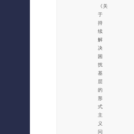
《关
于
持
续
解
决
困
扰
基
层
的
形
式
主
义
问