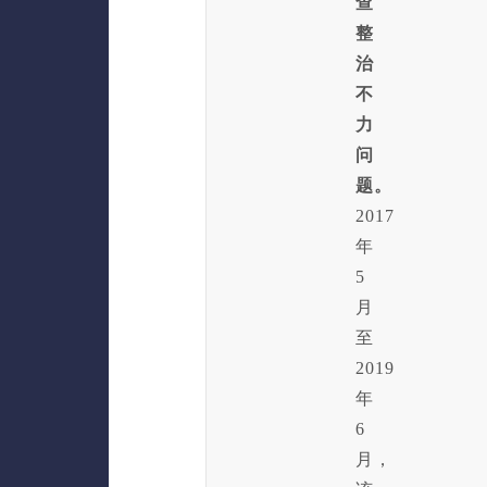
查
整
治
不
力
问
题。
2017
年
5
月
至
2019
年
6
月，