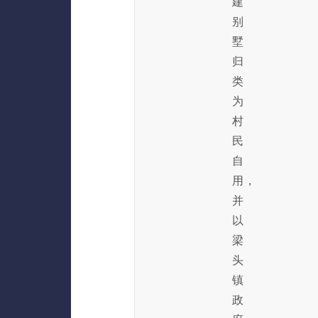
建
别
墅
归
类
为
村
民
自
用，
并
以
梁
头
镇
政