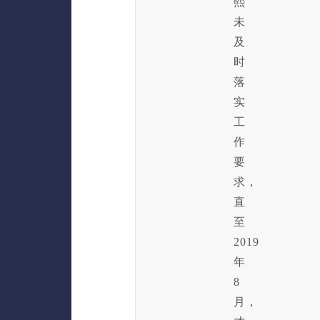
熙
未
及
时
落
实
工
作
要
求，
直
至
2019
年
8
月，