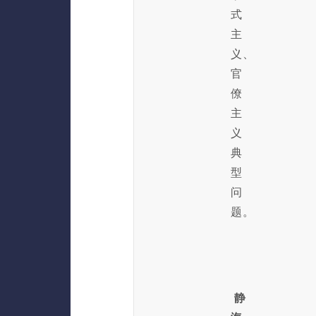
式
主
义、
官
僚
主
义
典
型
问
题。
静