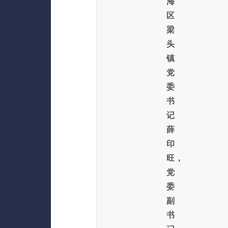
海
区
梁
头
镇
党
委
书
记
薛
印
旺，
党
委
副
书