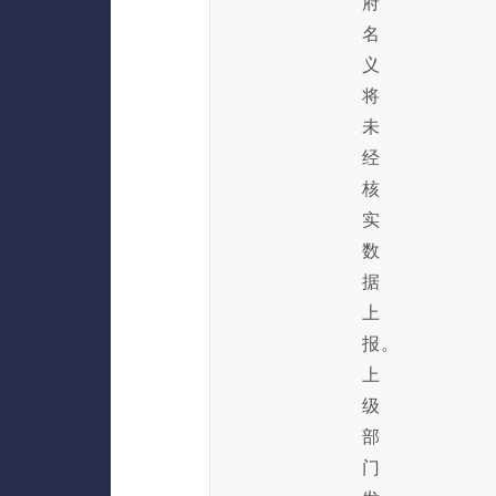
府
名
义
将
未
经
核
实
数
据
上
报。
上
级
部
门