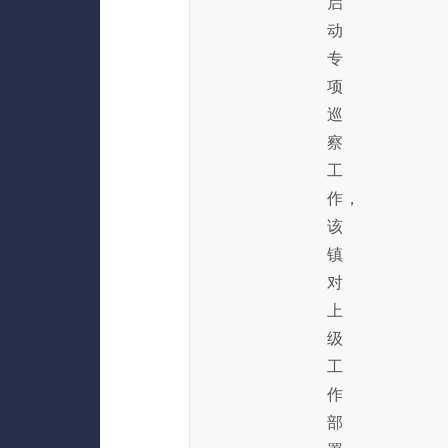
启
动
专
项
巡
察
工
作，
该
镇
对
上
级
工
作
部