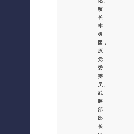
记、
镇
长
李
树
国，
原
党
委
委
员、
武
装
部
部
长