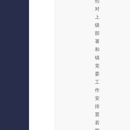
熙
对
上
级
部
署
和
镇
党
委
工
作
安
排
置
若