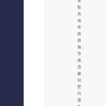
采
取
其
他
有
效
措
施，
导
致
违
建
别
墅
问
题