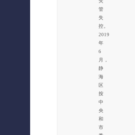
失
管
失
控。
2019
年
6
月，
静
海
区
按
中
央
和
市