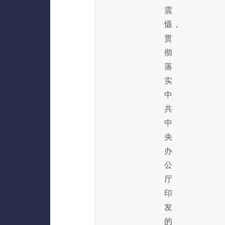
震
慑，
贯
彻
落
实
中
共
中
央
办
公
厅
印
发
的