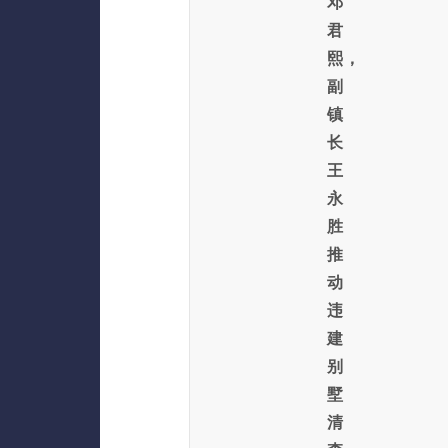
邓
君
熙，
副
镇
长
王
永
胜
推
动
违
建
别
墅
清