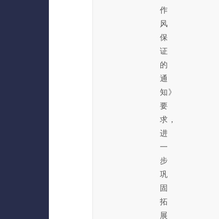
作
风
保
证
的
通
知》
要
求，
进
一
步
巩
固
拓
展