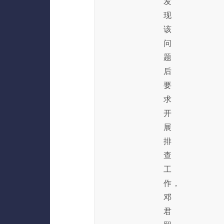
发
现
该
问
题
后
要
求
开
展
排
查
工
作，
邓
君