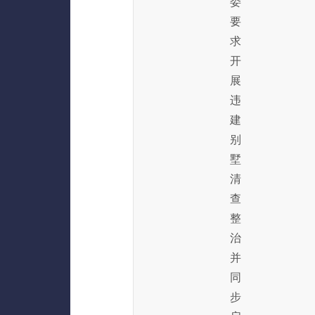
委
要
求
开
展
违
建
别
墅
清
查
整
治
并
同
步