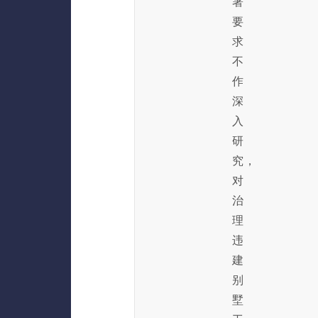
署
要
求
不
作
深
入
研
究，
对
治
理
违
建
别
墅