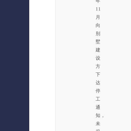
年
11
月
向
别
墅
建
设
方
下
达
停
工
通
知，
未