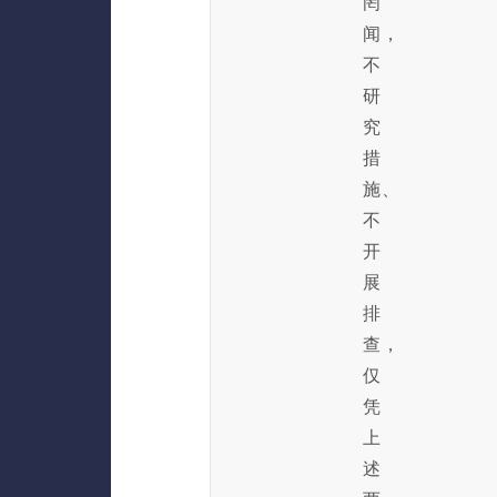
罔
闻，
不
研
究
措
施、
不
开
展
排
查，
仅
凭
上
述