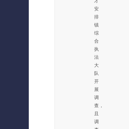
才
安
排
镇
综
合
执
法
大
队
开
展
调
查，
且
调