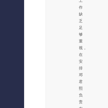
工
作
缺
乏
足
够
重
视，
在
安
排
邓
君
熙
负
责