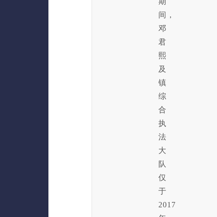
期
间，
邓
君
熙
及
镇
综
合
执
法
大
队
仅
于
2017