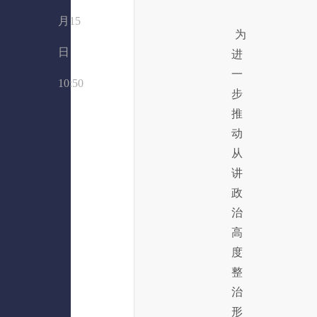
月15
为
日
进
一
10:50
步
推
动
从
讲
政
治
高
度
整
治
形