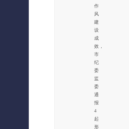
作
风
建
设
成
效，
市
纪
委
监
委
通
报
4
起
形