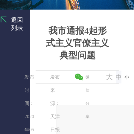
返回
列表
我市通报4起形
式主义官僚主义
典型问题
大
中
发布
发布
小
微
时
来
信
间：
源：
分
2020
天津
享
年05
日报