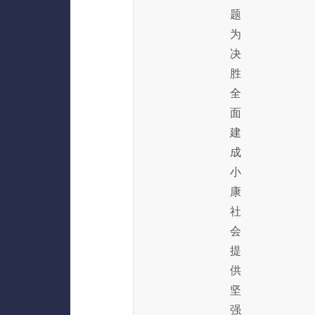
题
为
决
胜
全
面
建
成
小
康
社
会
提
供
坚
强