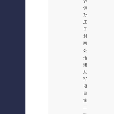
该
镇
孙
庄
子
村
两
处
违
建
别
墅
项
目
施
工