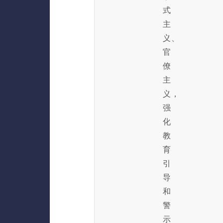
式
主
义、
官
僚
主
义，
强
化
教
育
引
导
和
警
示