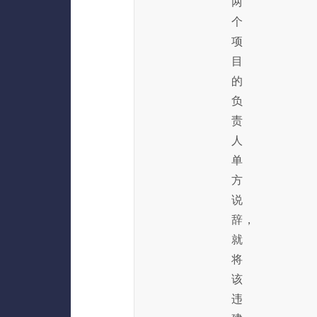
两
个
项
目
的
负
责
人
单
方
说
辞，
就
将
该
违