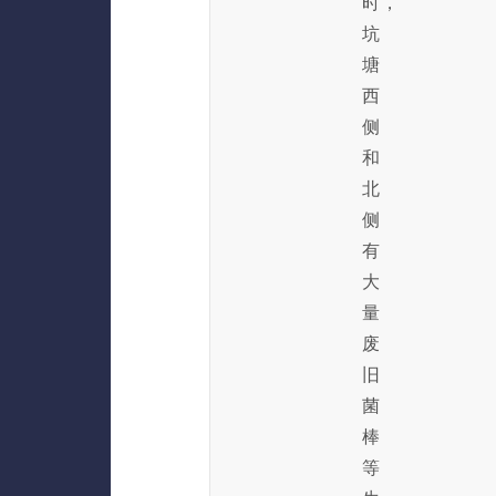
时，
坑
塘
西
侧
和
北
侧
有
大
量
废
旧
菌
棒
等