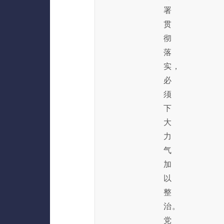
署
贯
彻
落
实，
必
须
下
大
力
气
加
以
整
治。
党