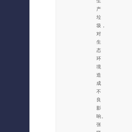
生
产
垃
圾，
对
生
态
环
境
造
成
不
良
影
响。
张