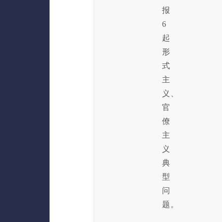
报
6
起
形
式
主
义、
官
僚
主
义
典
型
问
题。