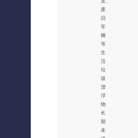
发、
废
旧
车
辆
等
生
活
垃
圾
漂
浮
物
长
期
未