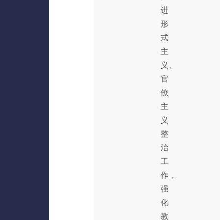
进
形
式
主
义、
官
僚
主
义
整
治
工
作，
强
化
教