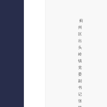
蓟
州
区
出
头
岭
镇
党
委
副
书
记
张