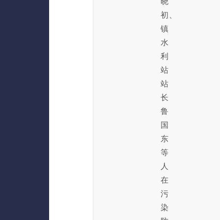
晓
初、
镇
水
利
站
站
长
鲁
国
东
等
人
在
污
染