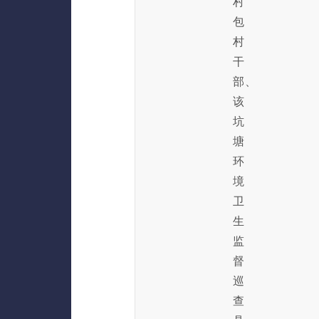
村
包
村
干
部、
该
坑
塘
环
境
卫
生
监
督
巡
查