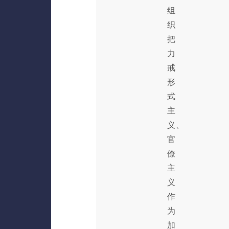
组
织
把
力
戒
形
式
主
义、
官
僚
主
义
作
为
加