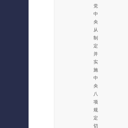
党
中
央
从
制
定
并
实
施
中
央
八
项
规
定
切