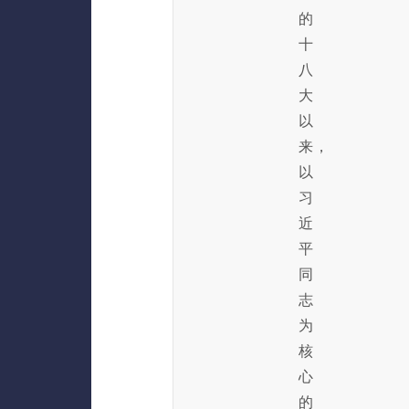
的
十
八
大
以
来，
以
习
近
平
同
志
为
核
心
的