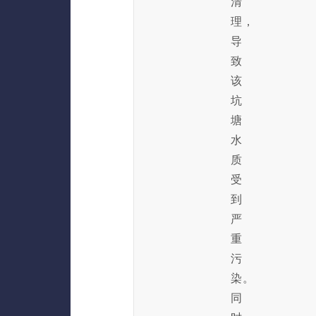
清
理，
导
致
该
坑
塘
水
质
受
到
严
重
污
染。
同