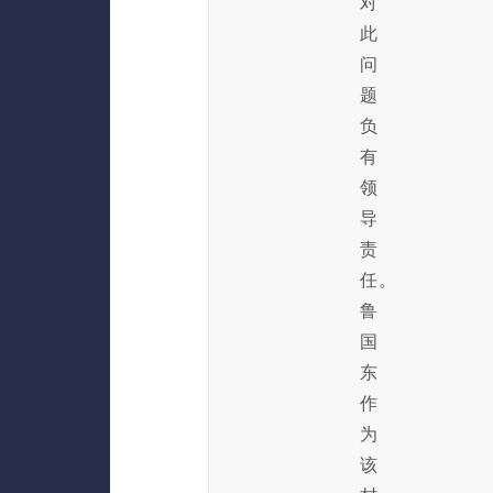
对
此
问
题
负
有
领
导
责
任。
鲁
国
东
作
为
该