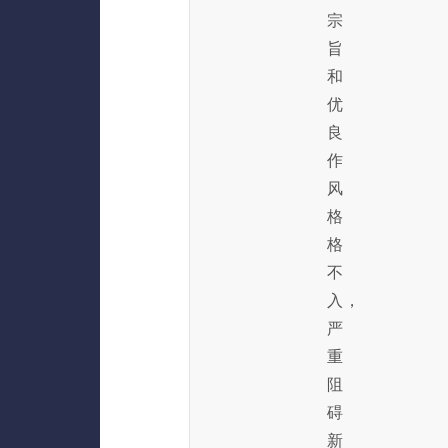
宗
旨
和
优
良
作
风
格
格
不
入，
严
重
阻
碍
新