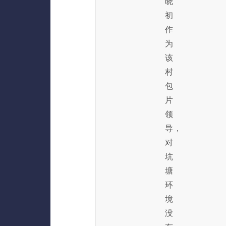
晓
初
作
为
该
村
包
片
领
导，
对
坑
塘
环
境
没