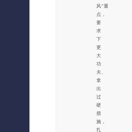
风”重
点，
要
求
下
更
大
功
夫、
拿
出
过
硬
措
施，
扎