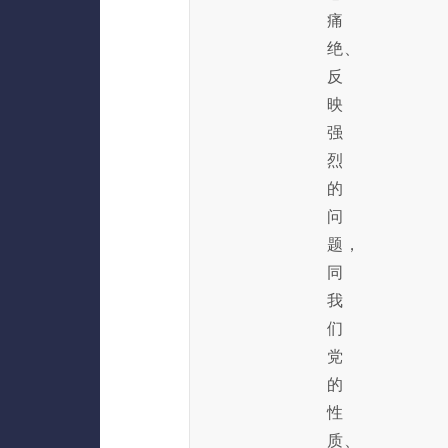
痛
绝、
反
映
强
烈
的
问
题，
同
我
们
党
的
性
质、