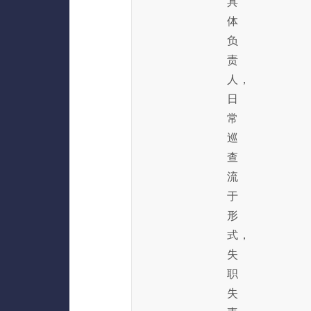
具
体
负
责
人，
日
常
巡
查
流
于
形
式，
失
职
失