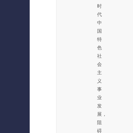
时
代
中
国
特
色
社
会
主
义
事
业
发
展，
阻
碍