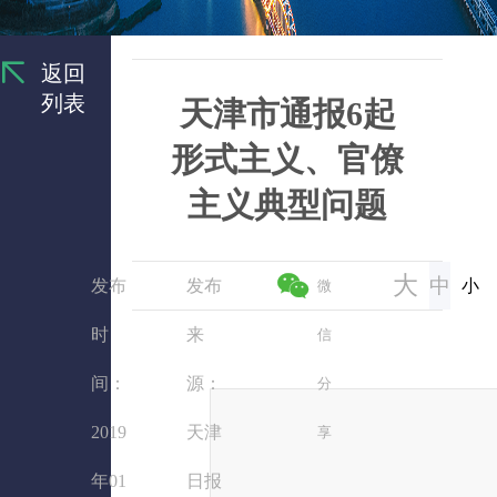
返回
列表
天津市通报6起
形式主义、官僚
主义典型问题
大
中
发布
发布
小
微
时
来
信
间：
源：
分
2019
天津
享
年01
日报