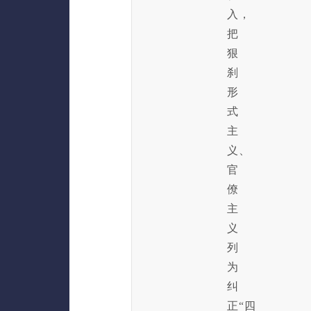
入，
把
狠
刹
形
式
主
义、
官
僚
主
义
列
为
纠
正“四