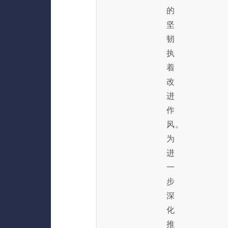
的
坚
韧
执
着
改
进
作
风。
为
进
一
步
深
化
推