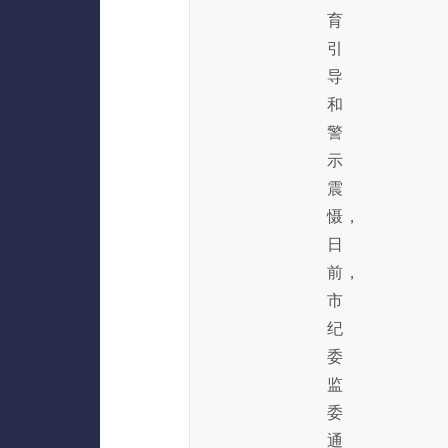
育
引
导
和
警
示
震
慑，
日
前，
市
纪
委
监
委
通