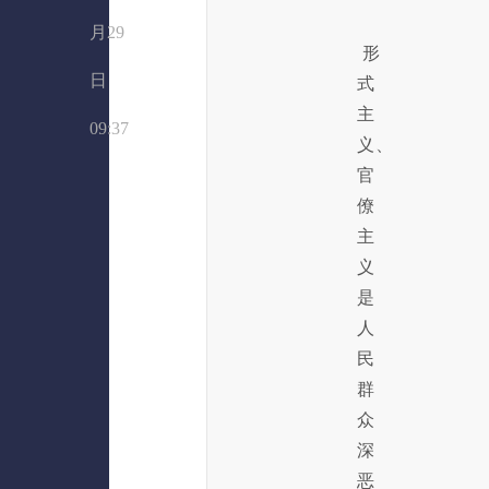
月29
形
日
式
主
09:37
义、
官
僚
主
义
是
人
民
群
众
深
恶