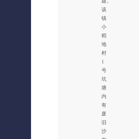
题。
该
镇
小
稻
地
村
1
号
坑
塘
内
有
废
旧
沙