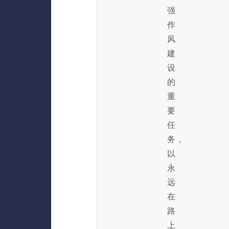
强
作
风
建
设
的
重
要
任
务，
以
永
远
在
路
上