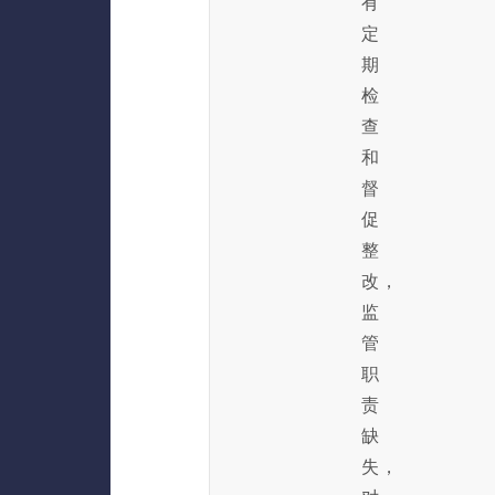
有
定
期
检
查
和
督
促
整
改，
监
管
职
责
缺
失，