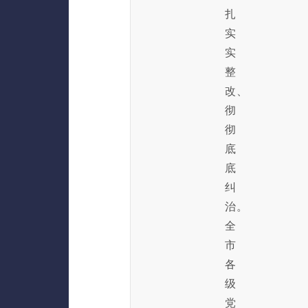
扎
实
实
整
改、
彻
彻
底
底
纠
治。
全
市
各
级
党