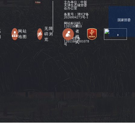
主办单位：中新
天津生态城管委
会办公室
备案号：
津ICP备
2026004273号-1
国家部委
网站标识码：
长
1201160010
无障
系
网站
者
碍浏
们
地图
模
津公网安备
览
式
12011602301078
号