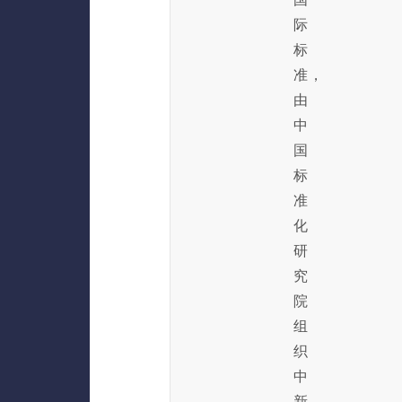
际
标
准，
由
中
国
标
准
化
研
究
院
组
织
中
新