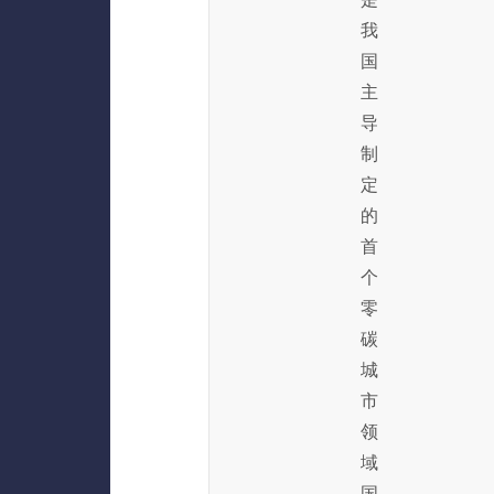
我
国
主
导
制
定
的
首
个
零
碳
城
市
领
域
国