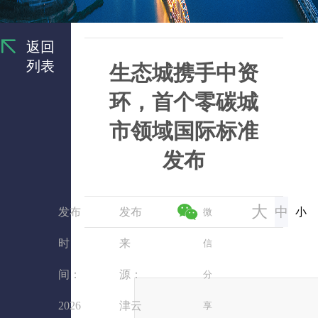
返回
列表
生态城携手中资
环，首个零碳城
市领域国际标准
发布
大
中
发布
发布
小
微
时
来
信
间：
源：
分
2026
津云
享