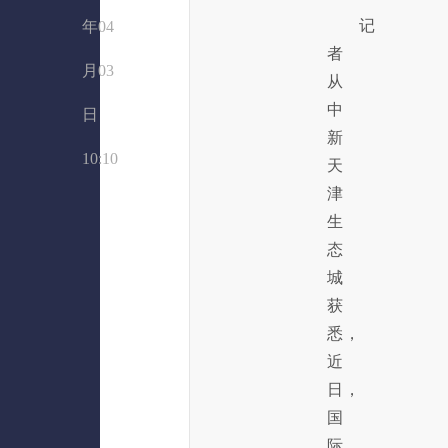
记
年04
者
月03
从
中
日
新
10:10
天
津
生
态
城
获
悉，
近
日，
国
际