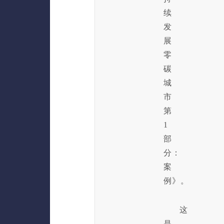
续
发
展
零
碳
城
市
第
1
部
分：
案
例》。
这
是