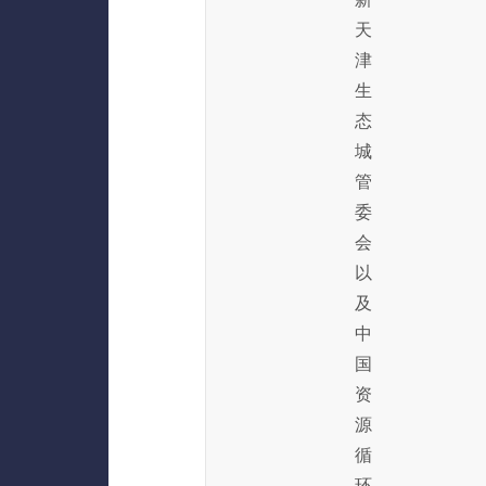
天
津
生
态
城
管
委
会
以
及
中
国
资
源
循
环