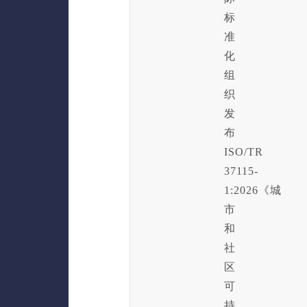
标
准
化
组
织
发
布
ISO/TR
37115-
1:2026《城
市
和
社
区
可
持