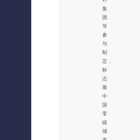
集
团
等
参
与
制
定，
标
志
着
中
国
零
碳
城
市