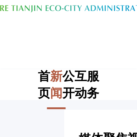
首
新
公
互
服
页
闻
开
动
务