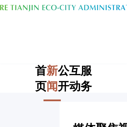
首
新
公
互
服
页
闻
开
动
务