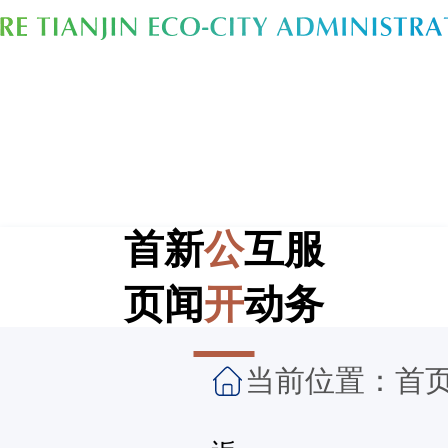
首
新
公
互
服
页
闻
开
动
务
当前位置：
首