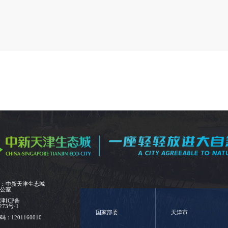
位：中新天津生态城
办公室
：
津ICP备
273号-1
国家部委
天津市
：1201160010