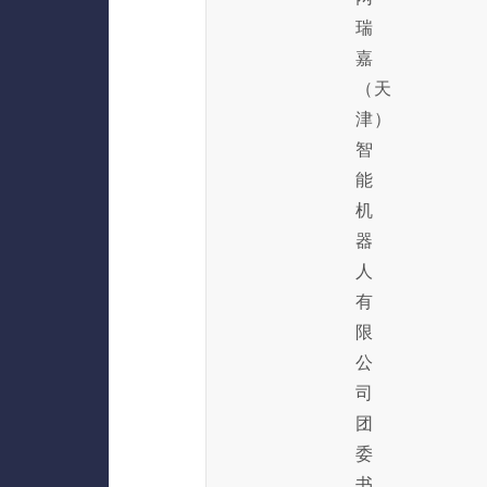
瑞
嘉
（天
津）
智
能
机
器
人
有
限
公
司
团
委
书