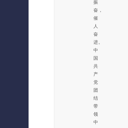
振
奋，
催
人
奋
进。
中
国
共
产
党
团
结
带
领
中