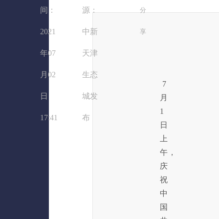
间：
源：
分
2021
中新
享
年07
天津
月02
生态
7
日
城发
月
1
17:41
布
日
上
午，
庆
祝
中
国