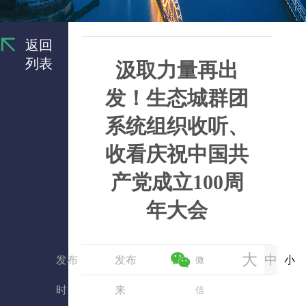
返回
列表
汲取力量再出
发！生态城群团
系统组织收听、
收看庆祝中国共
产党成立100周
年大会
大
中
发布
发布
小
微
时
来
信