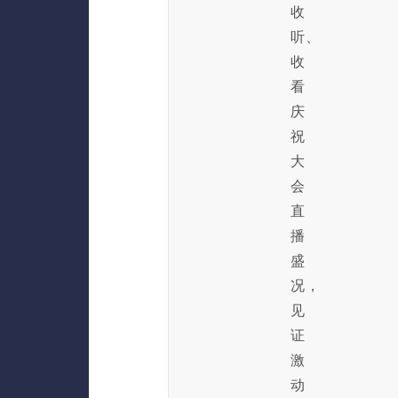
收
听、
收
看
庆
祝
大
会
直
播
盛
况，
见
证
激
动