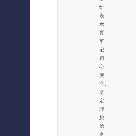
纷
表
示
要
牢
记
初
心
使
命、
坚
定
理
想
信
念，