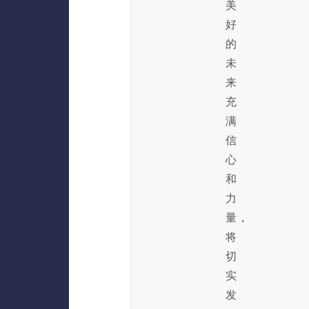
美
好
的
未
来
充
满
信
心
和
力
量，
将
切
实
发