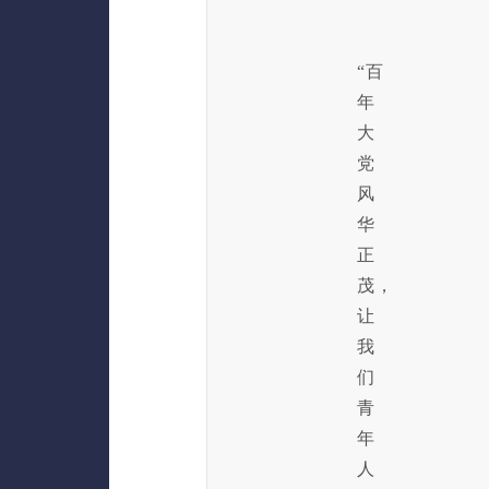
“百
年
大
党
风
华
正
茂，
让
我
们
青
年
人