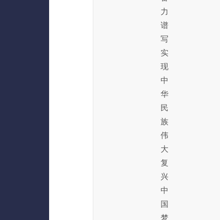
力
谱
写
实
现
中
华
民
族
伟
大
复
兴
中
国
梦