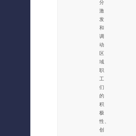
分
激
发
和
调
动
区
域
职
工
们
的
积
极
性、
创