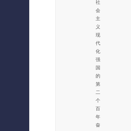
社
会
主
义
现
代
化
强
国
的
第
二
个
百
年
奋