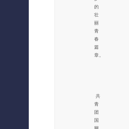
的
壮
丽
青
春
篇
章。
共
青
团
国
网