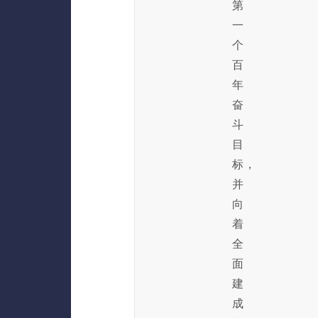
第
一
个
百
年
奋
斗
目
标，
并
向
着
全
面
建
成