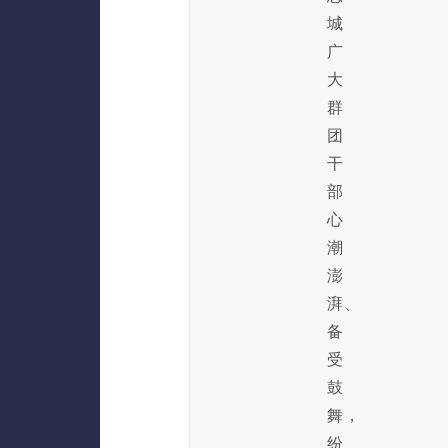
城
广
大
群
团
干
部
心
潮
澎
湃、
备
受
鼓
舞，
纷