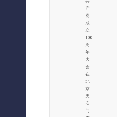
共
产
党
成
立
100
周
年
大
会
在
北
京
天
安
门