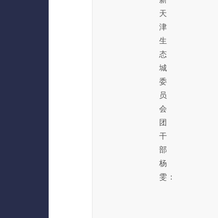
天
津
生
态
城
委
员
会
团
干
部
杨
雯：