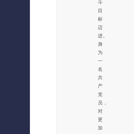
斗
目
标
迈
进。
身
为
一
名
共
产
党
员，
对
更
加