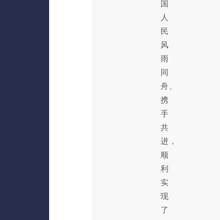
国
人
民
风
雨
同
舟、
携
手
共
进，
顺
利
实
现
了