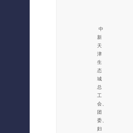
中
新
天
津
生
态
城
总
工
会、
团
委、
妇