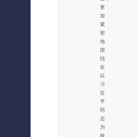
更
加
紧
密
地
团
结
在
以
习
近
平
同
志
为
核