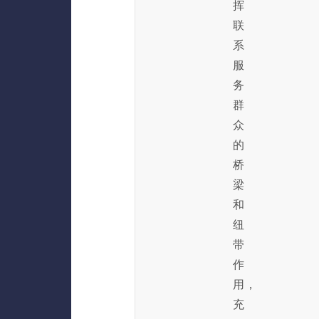
挥
联
系
服
务
群
众
的
桥
梁
和
纽
带
作
用，
充