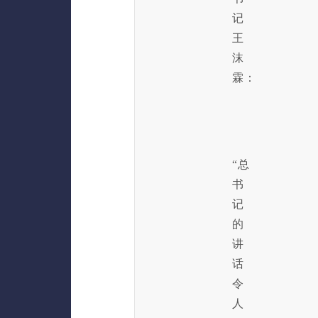
记
王
沫
霖：
“总
书
记
的
讲
话
令
人