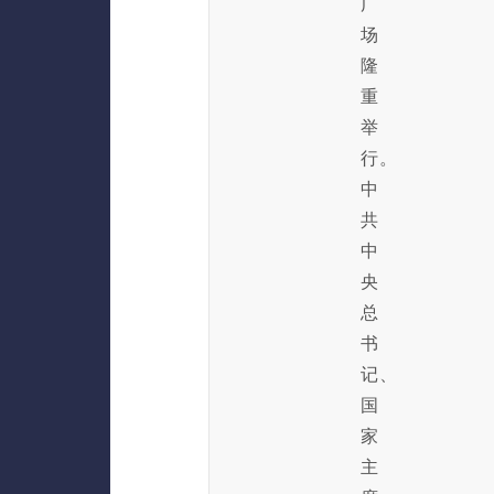
广
场
隆
重
举
行。
中
共
中
央
总
书
记、
国
家
主