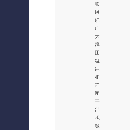
联
组
织
广
大
群
团
组
织
和
群
团
干
部
积
极