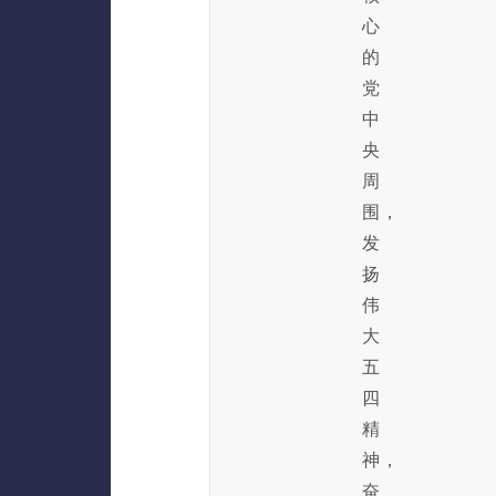
心
的
党
中
央
周
围，
发
扬
伟
大
五
四
精
神，
奋