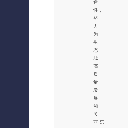
造
性，
努
力
为
生
态
城
高
质
量
发
展
和
美
丽‘滨