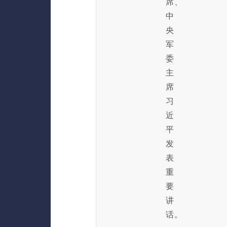
席、
中
央
军
委
主
席
习
近
平
发
表
重
要
讲
话。