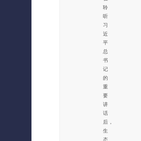
聆
听
习
近
平
总
书
记
的
重
要
讲
话
后，
生
态