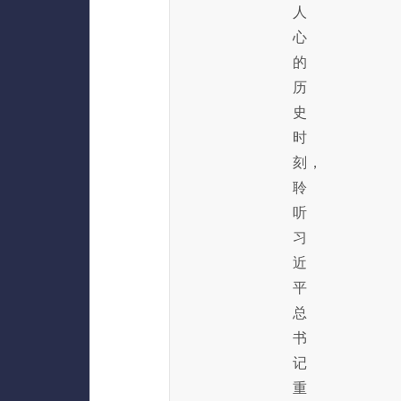
人
心
的
历
史
时
刻，
聆
听
习
近
平
总
书
记
重