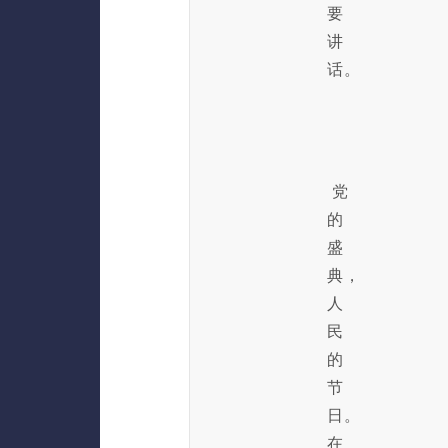
要
讲
话。
党
的
盛
典，
人
民
的
节
日。
在