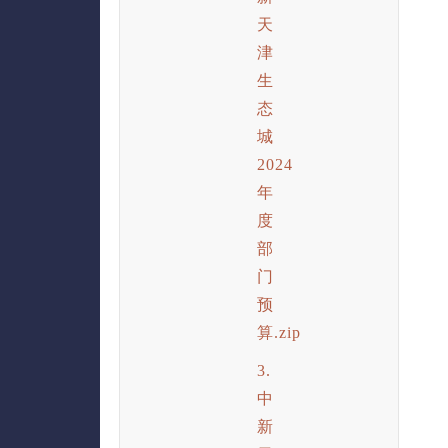
天
津
生
态
城
2024
年
度
部
门
预
算.zip
3.
中
新