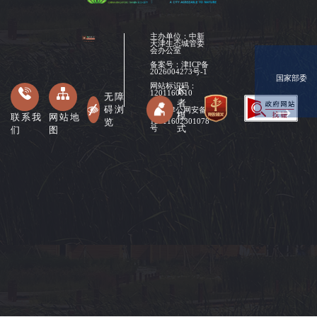
主办单位：中新
天津生态城管委
会办公室
备案号：
津ICP备
2026004273号-1
国家部委
网站标识码：
长
1201160010
无障
者
碍浏
津公网安备
模
联系我
网站地
览
12011602301078
式
们
图
号