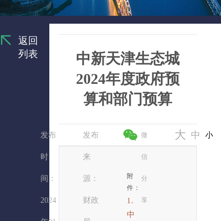
返回
列表
中新天津生态城
2024年度政府预
算和部门预算
大
中
发布
发布
小
微
时
来
信
附
间：
源：
分
件：
2024
财政
1.
享
中