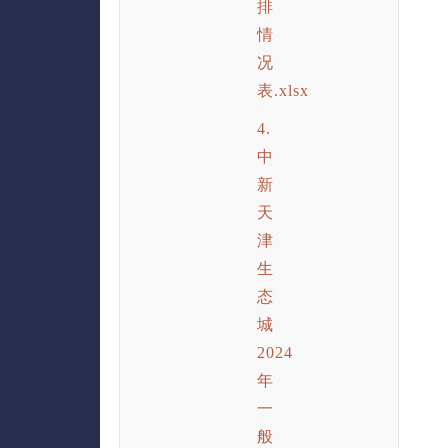
排
情
况
表.xlsx
4.
中
新
天
津
生
态
城
2024
年
一
般