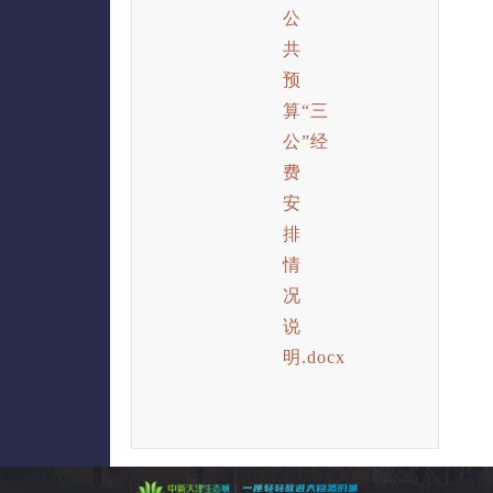
公
共
预
算“三
公”经
费
安
排
情
况
说
明.docx