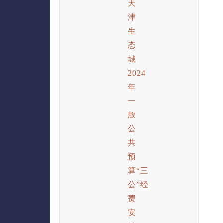
天
津
生
态
城
2024
年
一
般
公
共
预
算“三
公”经
费
安