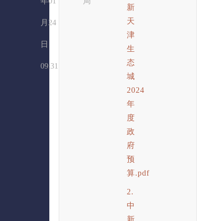
年01
局
新
天
月24
津
日
生
态
09:31
城
2024
年
度
政
府
预
算.pdf
2.
中
新