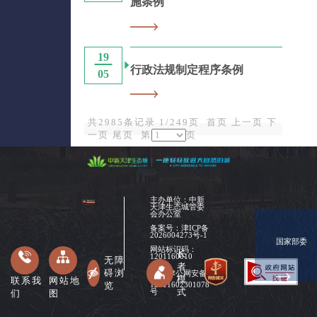
施条例
19
行政法规制定程序条例
05
共2985条记录 1/249页
首页
上一页
下
一页
尾页
第
页
主办单位：中新
天津生态城管委
会办公室
备案号：
津ICP备
2026004273号-1
国家部委
网站标识码：
长
1201160010
无障
者
碍浏
津公网安备
模
联系我
网站地
览
12011602301078
式
们
图
号