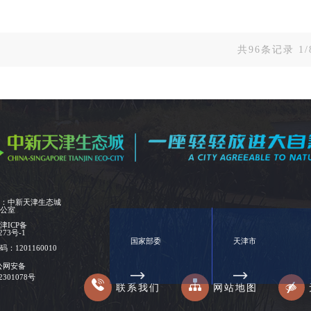
共96条记录 1
位：中新天津生态城
办公室
：
津ICP备
273号-1
国家部委
天津市
：1201160010
公网安备
02301078号
联系我们
网站地图