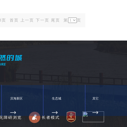
/8页
首页
上一页
下一页
尾页
第
页
滨海新区
生态城
其它
无障碍浏览
长者模式