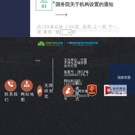
国务院关于机构设置的通知
03
共788条记录 1/66页
首页
上一页
下一
页
尾页
第
页
主办单位：中新
天津生态城管委
会办公室
备案号：
津ICP备
2026004273号-1
国家部委
网站标识码：
长
1201160010
无障
者
碍浏
津公网安备
模
联系我
网站地
览
12011602301078
式
们
图
号