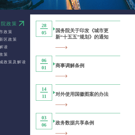
务院政策
28
国务院关于印发《城市更
市政策
05
新“十五五”规划》的通知
新区政策
解读
政策
06
城政策及解读
商事调解条例
01
14
对外使用国徽图案的办法
11
03
政务数据共享条例
06