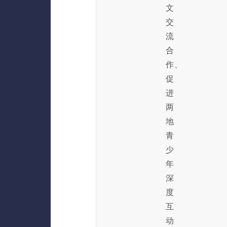
文
交
流
合
作、
促
进
两
地
青
少
年
深
度
互
动