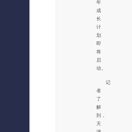
年
成
长
计
划
即
将
启
动。
记
者
了
解
到，
天
津