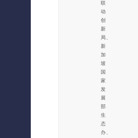
联
动
创
新
局、
新
加
坡
国
家
发
展
部
生
态
办、