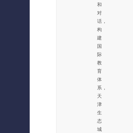
和
对
话，
构
建
国
际
教
育
体
系，
天
津
生
态
城