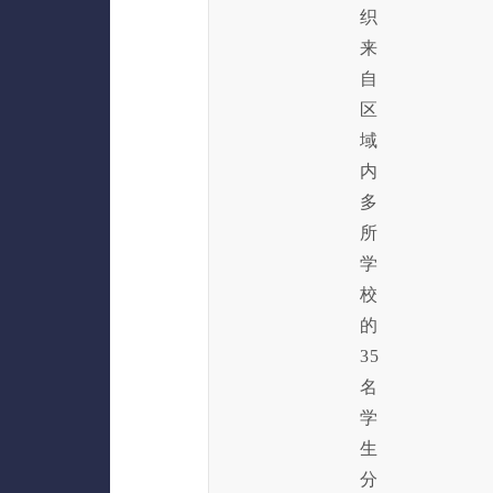
织
来
自
区
域
内
多
所
学
校
的
35
名
学
生
分