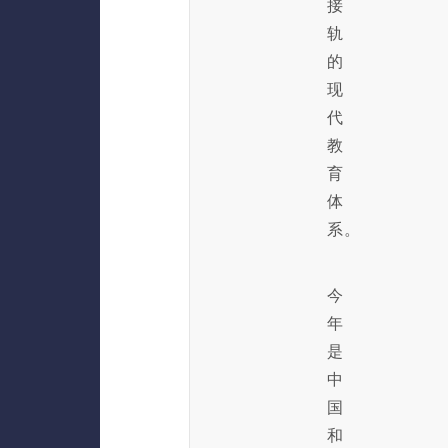
接
轨
的
现
代
教
育
体
系。
今
年
是
中
国
和