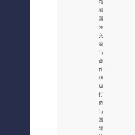
领
域
国
际
交
流
与
合
作，
积
极
打
造
与
国
际