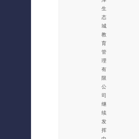
生
态
城
教
育
管
理
有
限
公
司
继
续
发
挥
中