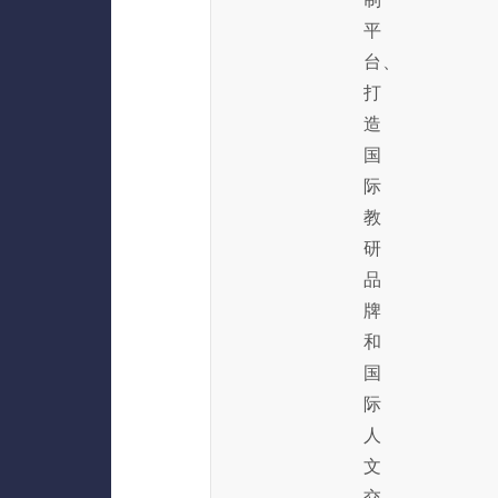
平
台、
打
造
国
际
教
研
品
牌
和
国
际
人
文
交