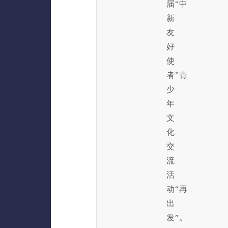
届“中
新
友
好
使
者”青
少
年
文
化
交
流
活
动“再
出
发”。