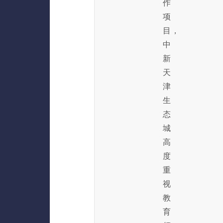
作
项
目，
中
新
天
津
生
态
城
高
度
重
视
教
育