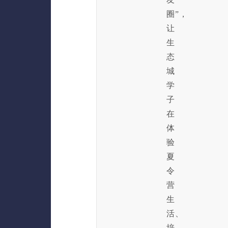
圈”，
让
生
态
城
学
子
在
体
验
夏
令
营
生
活、
培