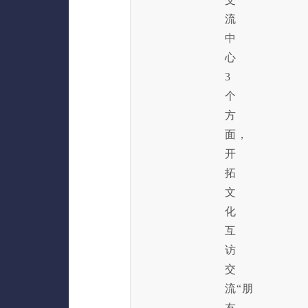
流
中
心
3
个
方
面，
开
拓
文
化
互
访
交
流“朋
友