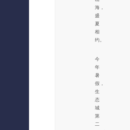
海，
盛
夏
相
约。
今
年
暑
假，
生
态
城
第
二