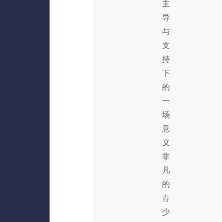
主
导
与
支
持
下
的
一
场
意
义
非
凡
的
青
少