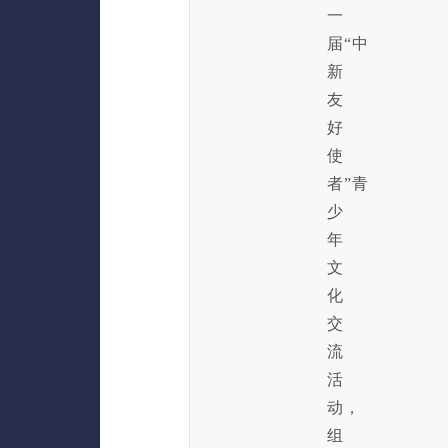
一
届“中
新
友
好
使
者”青
少
年
文
化
交
流
活
动，
组