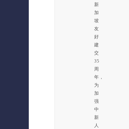
新
加
坡
友
好
建
交
35
周
年，
为
加
强
中
新
人