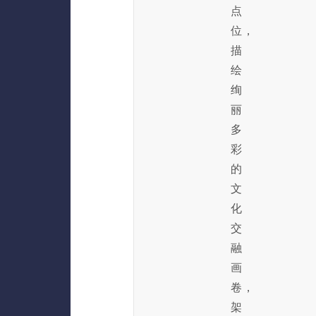
点
位，
描
绘
绚
丽
多
彩
的
文
化
交
融
画
卷，
架