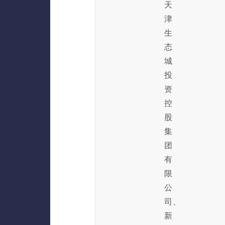
天
津
生
态
城
投
资
控
股
集
团
有
限
公
司、
新