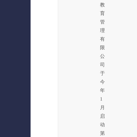
教
育
管
理
有
限
公
司
于
今
年
1
月
启
动
第