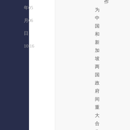
作
年05
为
中
月06
国
日
和
新
10:16
加
坡
两
国
政
府
间
重
大
合