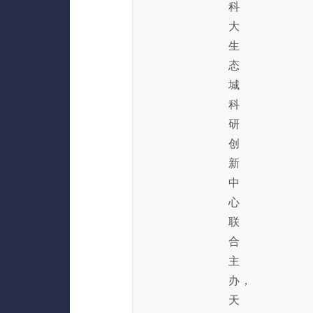
科
大
生
态
城
科
研
创
新
中
心
联
合
主
办，
天