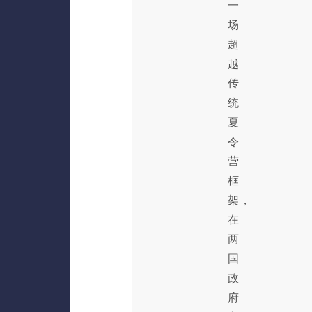
一
场
超
越
传
统
夏
令
营
框
架，
在
两
国
政
府