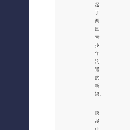
起
了
两
国
青
少
年
沟
通
的
桥
梁。
跨
越
山