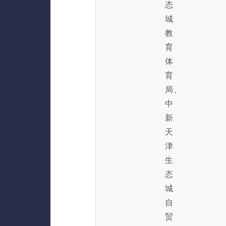
态
城
教
育
体
育
局、
中
新
天
津
生
态
城
自
贸