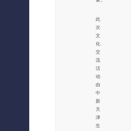
此
次
文
化
交
流
活
动
由
中
新
天
津
生