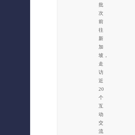
批
次
前
往
新
加
坡，
走
访
近
20
个
互
动
交
流