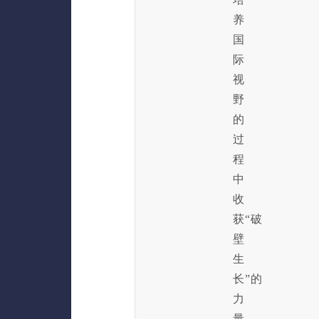
养
国
际
视
野
的
过
程
中
收
获“破
壁
生
长”的
力
量。