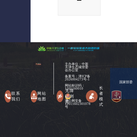
主办单位：中新
天津生态城管委
会办公室
备案号：
津ICP备
2026004273号-1
国家部委
网站标识码：
长
1201160010
无障
联系
网站
者
碍浏
我们
地图
模
津公网安备
览
式
12011602301078
号