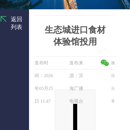
返回
列表
生态城进口食材
体验馆投用
发布时
发布来
微
间：2026
源：滨
信
年05月25
海广播
分
日 11:47
电视台
享