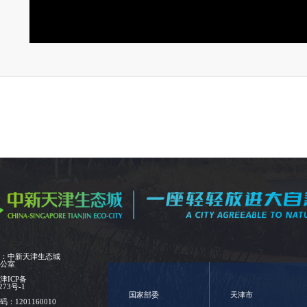
位：中新天津生态城
办公室
：
津ICP备
273号-1
国家部委
天津市
：1201160010