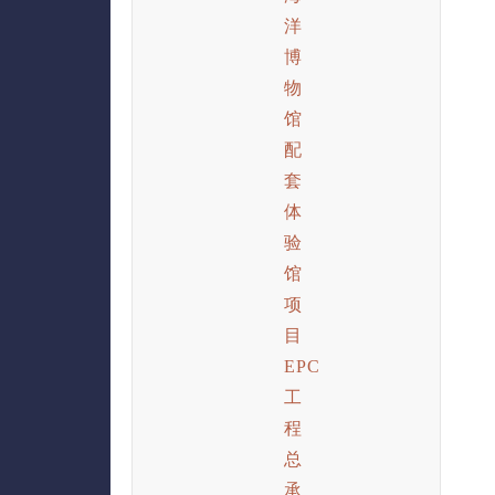
洋
博
物
馆
配
套
体
验
馆
项
目
EPC
工
程
总
承