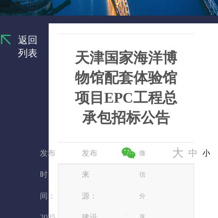
返回
列表
天津国家海洋博
物馆配套体验馆
项目EPC工程总
承包招标公告
大
中
发布
发布
小
微
时
来
信
间：
源：
分
2025
建设
享