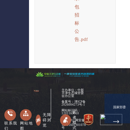
包
招
标
公
告.pdf
主办单位：中新
天津生态城管委
会办公室
备案号：
津ICP备
2026004273号-1
国家部委
网站标识码：
长
1201160010
无障
者
碍浏
津公网安备
模
联系我
网站地
览
12011602301078
式
们
图
号