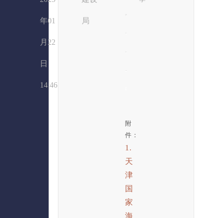
年01
局
月22
日
14:46
附
件：
1.
天
津
国
家
海