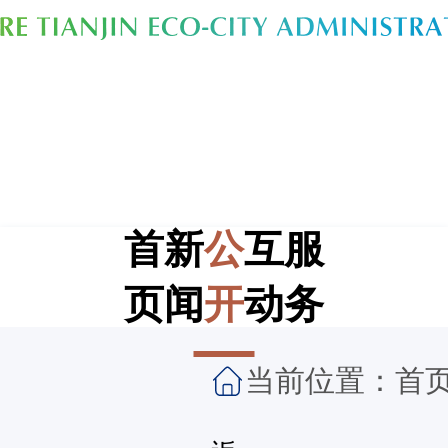
首
新
公
互
服
页
闻
开
动
务
当前位置：
首