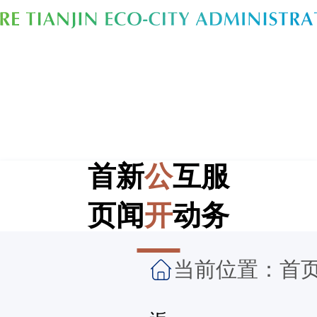
首
新
公
互
服
页
闻
开
动
务
当前位置：
首