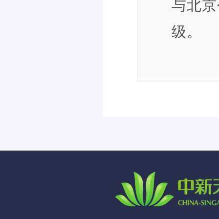
与北京
级。