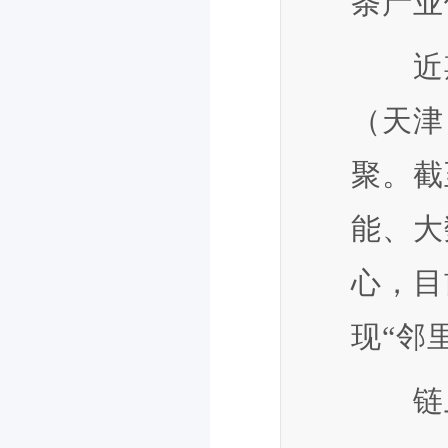
条产业
近期
（天津
聚。截
能、大
心，目
现“邻
链上