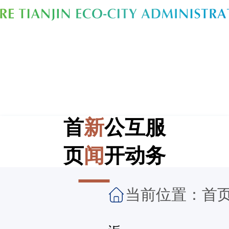
首
新
公
互
服
页
闻
开
动
务
当前位置：
首