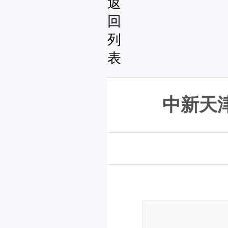
返
回
列
表
中新天