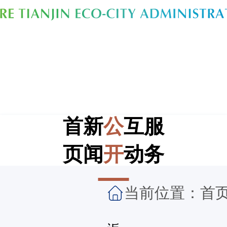
首
新
公
互
服
页
闻
开
动
务
当前位置：
首