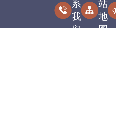
系
站
我
地
们
图