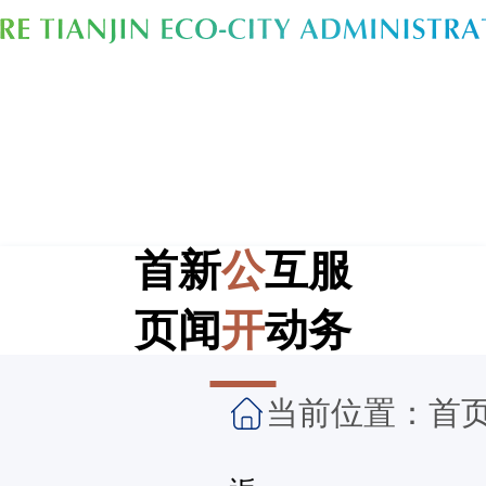
首
新
公
互
服
页
闻
开
动
务
当前位置：
首