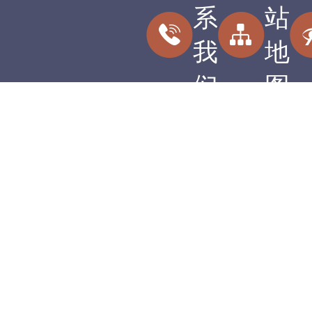
系
站
我
地
们
图