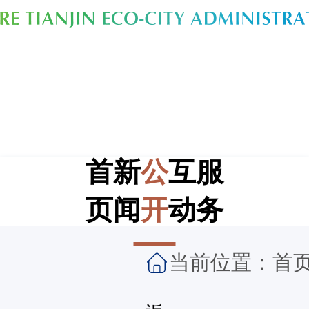
首
新
公
互
服
页
闻
开
动
务
当前位置：
首