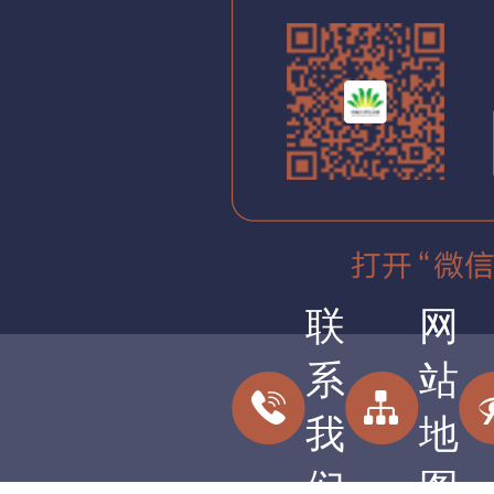
联
网
系
站
我
地
们
图