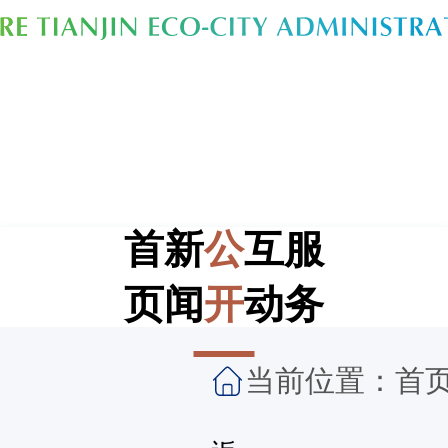
首
新
公
互
服
页
闻
开
动
务
当前位置：
首