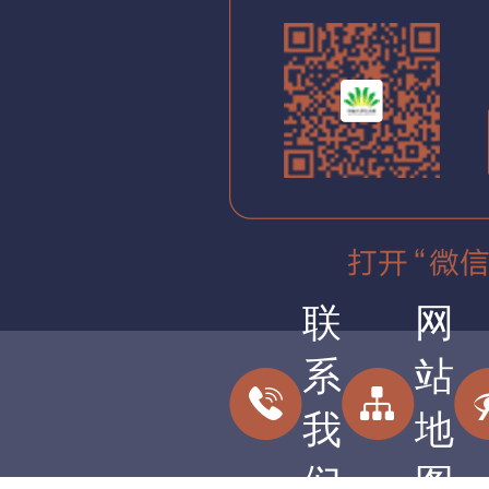
联
网
系
站
我
地
们
图