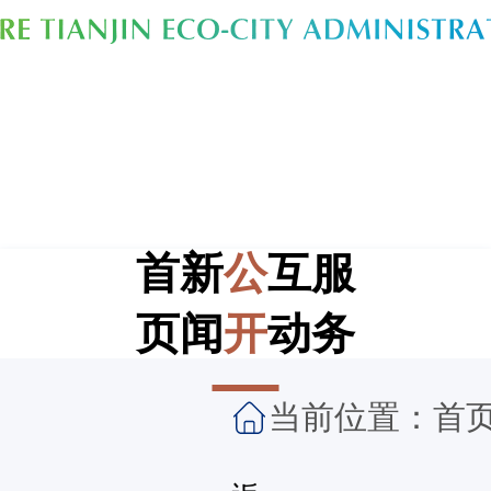
首
新
公
互
服
页
闻
开
动
务
当前位置：
首