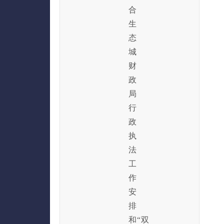
合
生
态
城
财
政
局
行
政
执
法
工
作
安
排
和“双