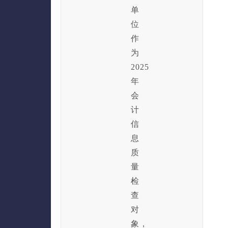
单
位
作
为
2025
年
会
计
信
息
质
量
检
查
对
象，