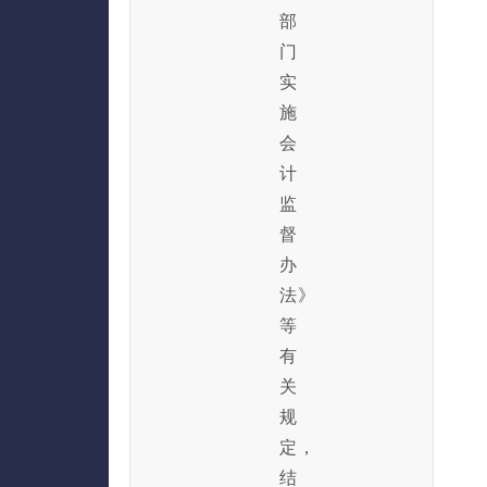
部
门
实
施
会
计
监
督
办
法》
等
有
关
规
定，
结