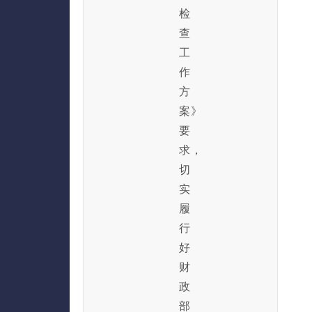
检
查
工
作
方
案》
要
求，
切
实
履
行
好
财
政
部