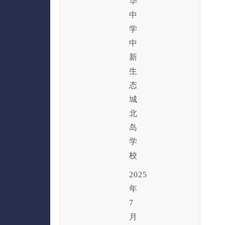
华
中
学
中
新
生
态
城
北
岛
学
校
2025
年
7
月