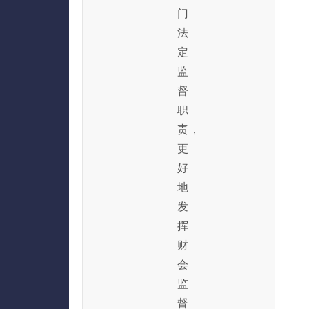
门
法
定
监
督
职
责，
更
好
地
发
挥
财
会
监
督