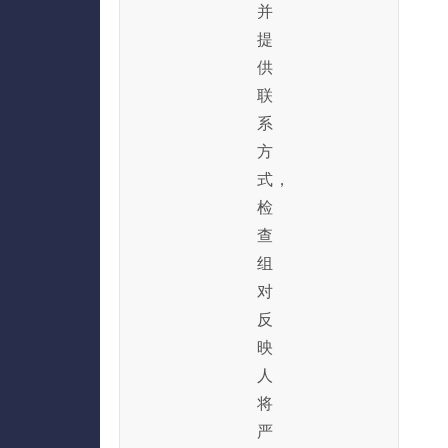
并
提
供
联
系
方
式，
检
查
组
对
反
映
人
将
严