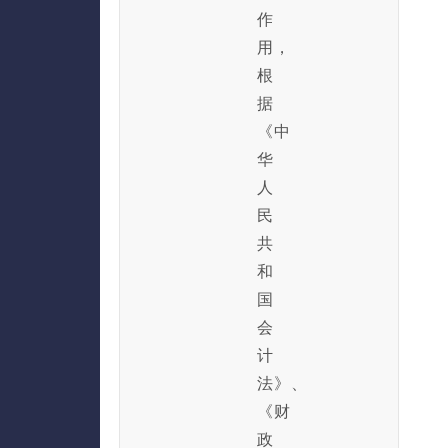
作
用，
根
据
《中
华
人
民
共
和
国
会
计
法》、
《财
政