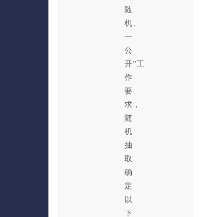
随
机、
一
公
开”工
作
要
求，
随
机
抽
取
确
定
以
下