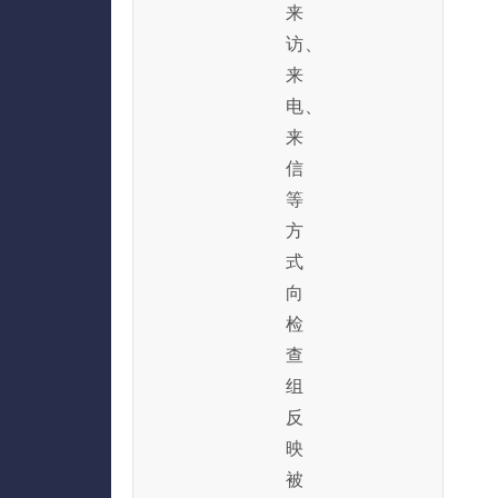
来
访、
来
电、
来
信
等
方
式
向
检
查
组
反
映
被