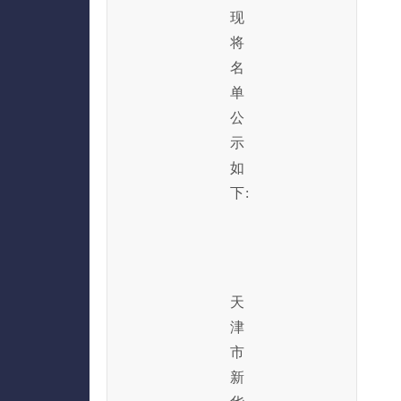
现
将
名
单
公
示
如
下:
天
津
市
新