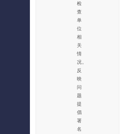
检
查
单
位
相
关
情
况。
反
映
问
题
提
倡
署
名