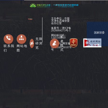
主办单位：中新
天津生态城管委
会办公室
备案号：
津ICP备
2026004273号-1
国家部委
网站标识码：
长
1201160010
无障
者
碍浏
津公网安备
模
联系我
网站地
览
12011602301078
式
们
图
号