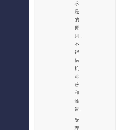
求
是
的
原
则，
不
得
借
机
诽
谤
和
诬
告。
受
理