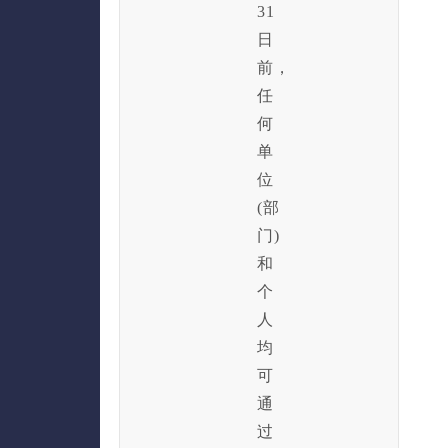
31
日
前，
任
何
单
位
(部
门)
和
个
人
均
可
通
过