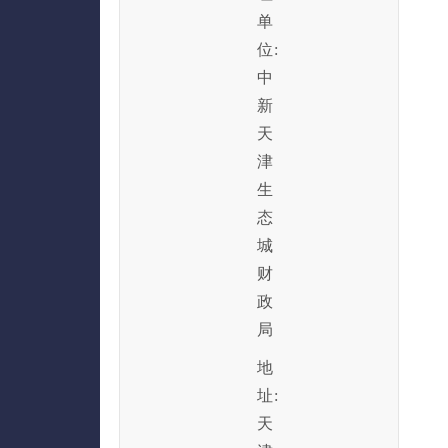
单
位:
中
新
天
津
生
态
城
财
政
局
地
址:
天