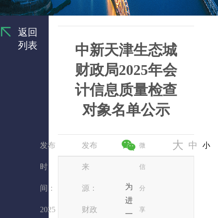
返回
列表
中新天津生态城
财政局2025年会
计信息质量检查
对象名单公示
大
中
发布
发布
小
微
时
来
信
为
间：
源：
分
进
2025
财政
享
一