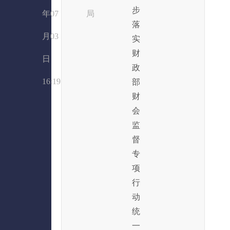
步
年07
局
落
月03
实
财
日
政
16:19
部
财
会
监
督
专
项
行
动
统
一