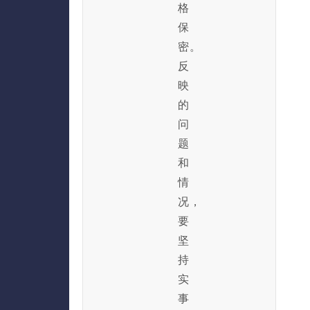
格
保
密。
反
映
的
问
题
和
情
况，
要
坚
持
实
事