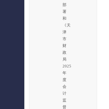
部
署
和
《天
津
市
财
政
局
2025
年
度
会
计
监
督