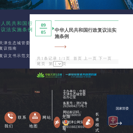
华人民共和国行
09
复议法实施条例
中华人民共和国行政复议法实
05
施条例
天津生态城管委会
复议指南
复议文书示范文本
共1条记录 1/1页
首页
上一页
下一页
尾页
第
页
主办单位：中新
天津生态城管委
会办公室
备案号：
津ICP备
2026004273号-1
国家部委
网站标识码：
长
1201160010
无障
联系
网站
者
碍浏
津公网安备
模
我们
地图
12011602301078
览
式
号