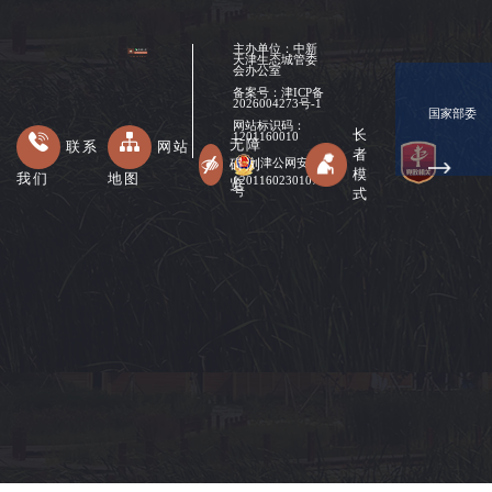
主办单位：中新
天津生态城管委
会办公室
备案号：
津ICP备
2026004273号-1
国家部委
网站标识码：
长
1201160010
无障
联系
网站
者
碍浏
津公网安备
模
我们
地图
12011602301078
览
式
号