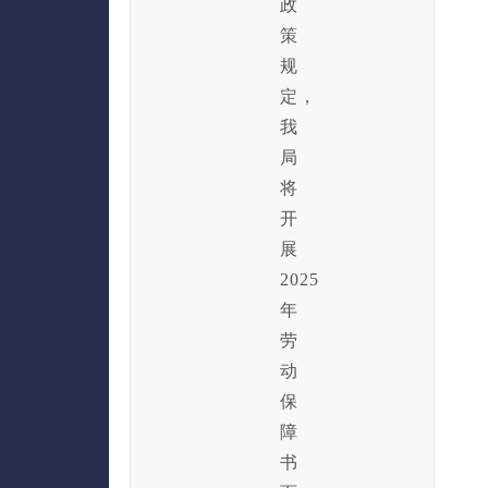
政
策
规
定，
我
局
将
开
展
2025
年
劳
动
保
障
书