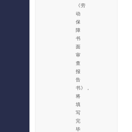
《劳
动
保
障
书
面
审
查
报
告
书》，
将
填
写
完
毕