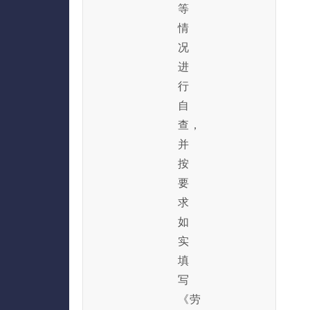
等
情
况
进
行
自
查，
并
按
要
求
如
实
填
写
《劳