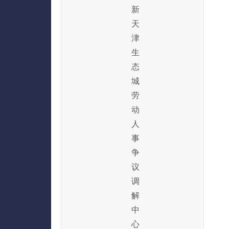
新
天
津
生
态
城
劳
动
人
事
争
议
调
解
中
心