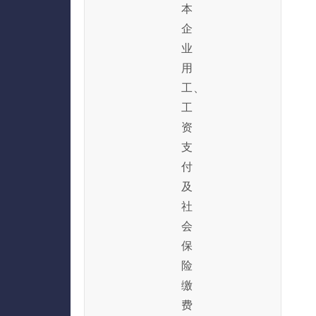
本
企
业
用
工、
工
资
支
付
及
社
会
保
险
缴
费