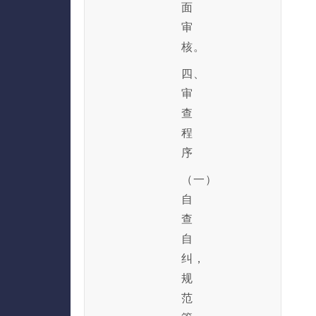
面
审
核。
四、
审
查
程
序
（一）
自
查
自
纠，
规
范