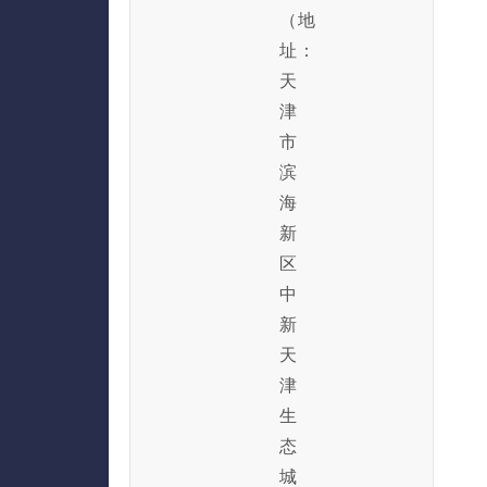
（地
址：
天
津
市
滨
海
新
区
中
新
天
津
生
态
城