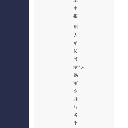
上
申
报
用
人
单
位
登
录“人
易
宝
企
业
服
务
平