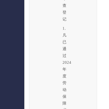
查
登
记
1.
凡
已
通
过
2024
年
度
劳
动
保
障