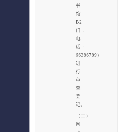
书
馆
B2
门，
电
话：
66386789）
进
行
审
查
登
记。
（二）
网