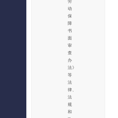
劳
动
保
障
书
面
审
查
办
法》
等
法
律、
法
规
和