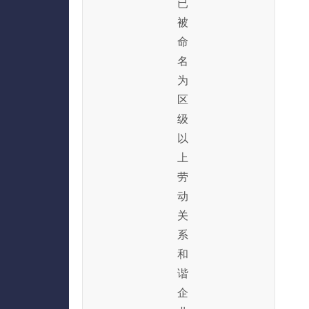
已
被
命
名
为
区
级
以
上
劳
动
关
系
和
谐
企