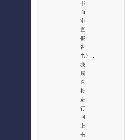
书
面
审
查
报
告
书》，
我
局
直
接
进
行
网
上
书