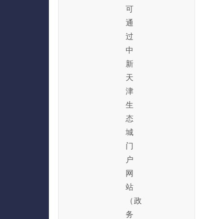
可
通
过
中
新
天
津
生
态
城
门
户
网
站
（政
务