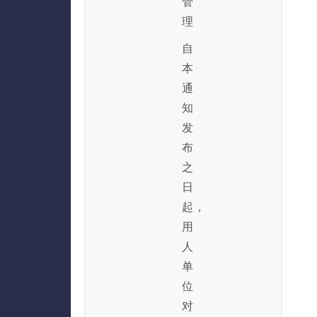
管
理
自
本
通
知
发
布
之
日
起，
用
人
单
位
对