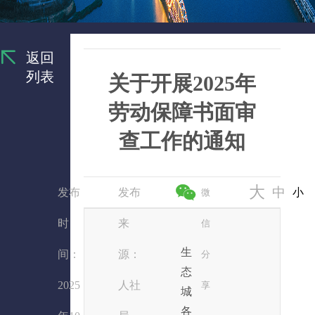
返回
列表
关于开展2025年
劳动保障书面审
查工作的通知
大
中
发布
发布
小
微
时
来
信
生
间：
源：
分
态
2025
人社
享
城
各