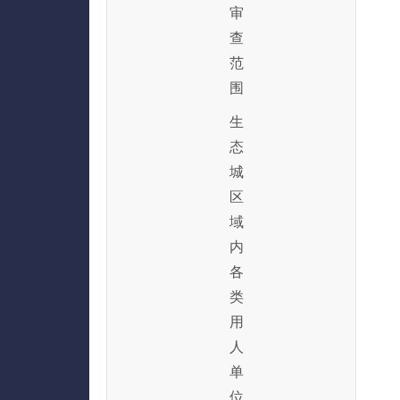
审
查
范
围
生
态
城
区
域
内
各
类
用
人
单
位。