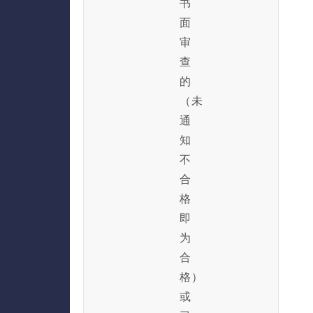
书
面
审
查
的
（未
通
知
不
合
格
即
为
合
格）
或