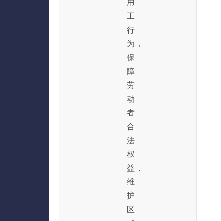
用
工
行
为，
保
障
劳
动
者
合
法
权
益，
维
护
区