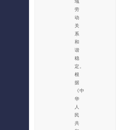
域
劳
动
关
系
和
谐
稳
定。
根
据
《中
华
人
民
共