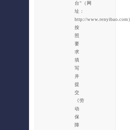
台”（网
址：
http://www.renyibao.c
按
照
要
求
填
写
并
提
交
《劳
动
保
障