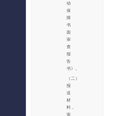
动
保
障
书
面
审
查
报
告
书》。
（二）
报
送
材
料，
审