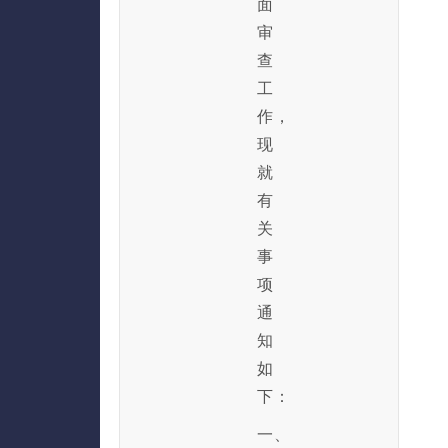
面
审
查
工
作，
现
就
有
关
事
项
通
知
如
下：
一、