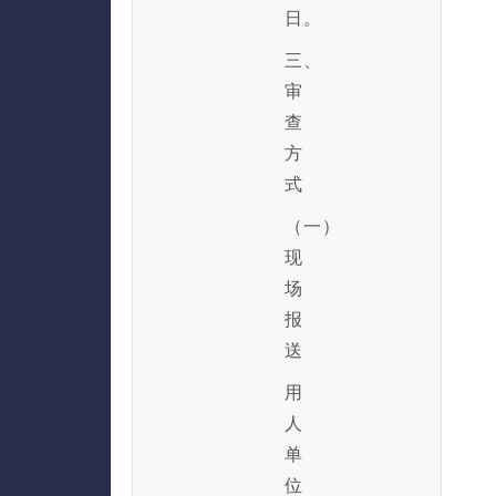
日。
三、
审
查
方
式
（一）
现
场
报
送
用
人
单
位