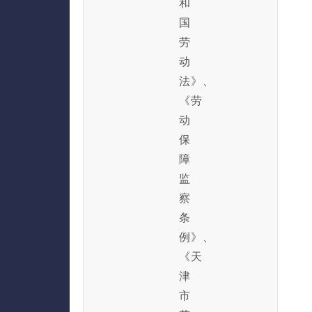
和
国
劳
动
法》、
《劳
动
保
障
监
察
条
例》、
《天
津
市