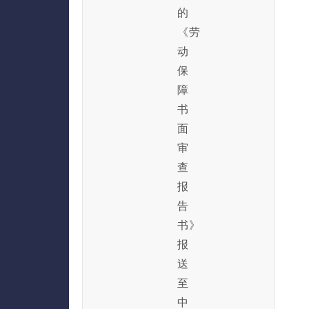
的
《劳
动
保
障
书
面
审
查
报
告
书》
报
送
至
中