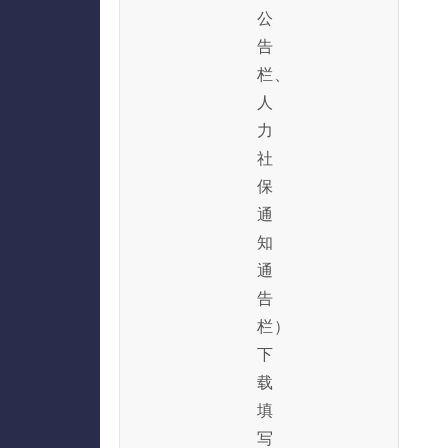
公
告
栏、
人
力
社
保
通
知
通
告
栏）
下
载
填
写