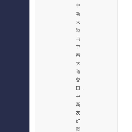
中
新
大
道
与
中
泰
大
道
交
口，
中
新
友
好
图