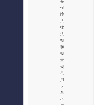
会
保
障
法
律、
法
规
和
规
章，
规
范
用
人
单
位