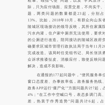
粗暴、颐指气使”问题，以及“学风漂浮
际，只为应付场面、应景交差，不尚实干、
题，两类问题的数量都是23起，分别
13%。比如，2018年10月，有群众向山
陵城区现场接访的领导反映，其所住家属
污水内灌，住户家中厕所无法使用，要求
的公厕进行改造。陪同接访的陵城区政府
确要求区城市管理行政执法局于当年11月2
完成改造。该局时任党组书记、局长张洪
众诉求推诿扯皮、消极应付，致使反映问
解决，造成不良影响。
在通报的177起问题中，“便民服务单
窗口态度差、办事效率低，政务服务热线
政务APP运行‘僵尸化’”方面问题共计7起
4%；“在工作中空喊口号，表态多调门高
差，热衷于作秀造势”问题共计6起，