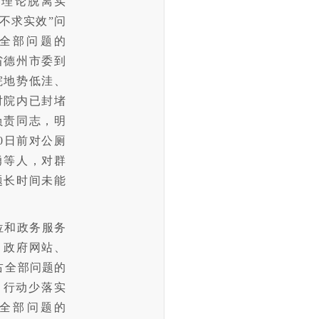
，理论脱离实
不求实效”问
占全部问题的
东省德州市委到
院地势低洼、
对院内已封堵
负责同志，明
0日前对公厕
勇等人，对群
题长时间未能
位和政务服务
、政府网站、
，占全部问题的
、行动少落实
占全部问题的