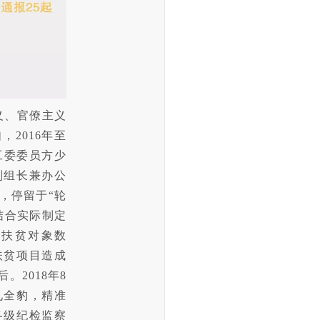
义、官僚主义
，2016年至
工委委员方少
副组长兼办公
，停留于“轮
结合实际制定
报扶贫对象数
扶贫项目造成
2018年8
见全豹，精准
各级纪检监察