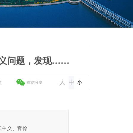
主义问题，发现……
大
中
站
小
微信分享
主义、官僚