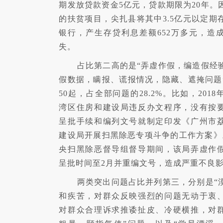
期发放贷款资金5亿元，贷款期限为20年。
的扶贫项目，尖扎县将其中3.5亿元以定期
银行，产生存贷利息差额652万多元，造
失。
占比第二高的是“弄虚作假，编造假经
假数据，瞒报、谎报情况，隐藏、遮掩问题
50起，占全部问题的28.2%。比如，201
湾区住房和建设局违反办文程序，没有按
呈批手续和编列文号就制定印发《广州市
建设局开展扫黑除恶专项斗争的工作方案》
央扫黑除恶督导组督导期间，该局弄虚作
呈批时间至2月并重编文号，造成严重不良
两类突出问题占比并列第三，分别是“
和疾苦，对群众反映强烈的问题无动于衷
对群众合理诉求推诿扯皮、冷硬横推，对