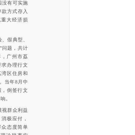
因没有可实施
存款方式存入
成重大经济损
验、假典型、
”问题，共计
8年，广州市荔
要求办理行文
荔湾区住房和
。当年8月中
假，倒签行文
影响。
漠视群众利益
、消极应付，
群众态度简单