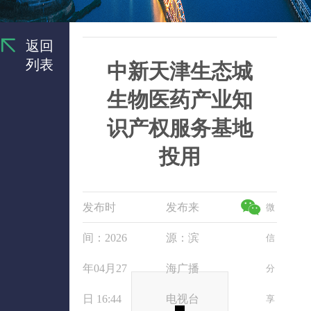
返回
列表
中新天津生态城
生物医药产业知
识产权服务基地
投用
发布时
发布来
微
间：2026
源：滨
信
年04月27
海广播
分
日 16:44
电视台
享