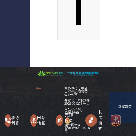
主办单位：中新
天津生态城管委
会办公室
备案号：
津ICP备
2026004273号-1
国家部委
网站标识码：
长
1201160010
无障
联系
网站
者
碍浏
我们
地图
模
津公网安备
览
式
12011602301078
号