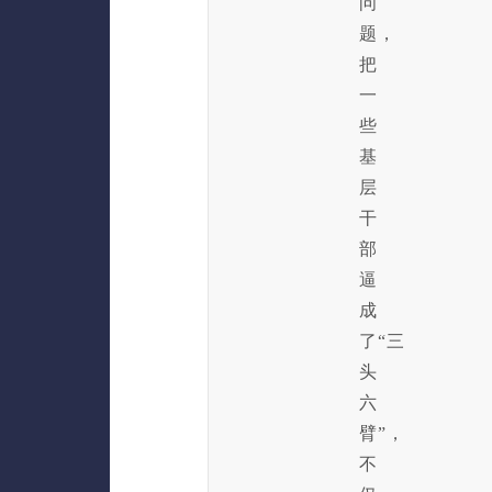
问
题，
把
一
些
基
层
干
部
逼
成
了“三
头
六
臂”，
不