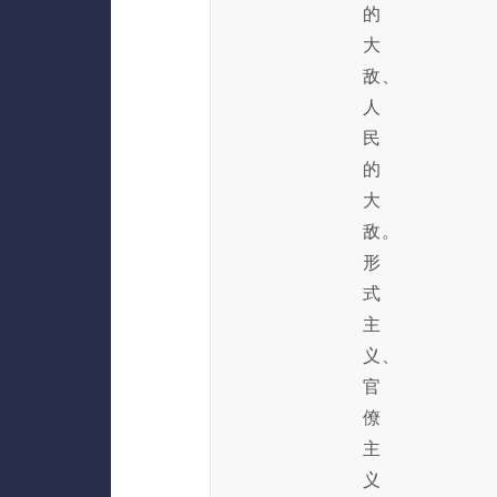
的
大
敌、
人
民
的
大
敌。
形
式
主
义、
官
僚
主
义