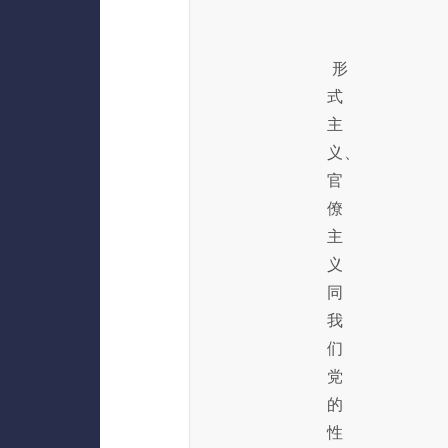
形
式
主
义、
官
僚
主
义
同
我
们
党
的
性