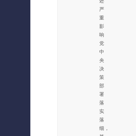
还
严
重
影
响
党
中
央
决
策
部
署
落
实
落
细，