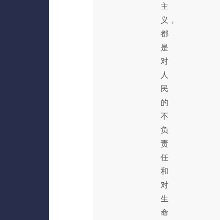
主
义，
都
是
对
人
民
的
不
负
责
任
和
对
生
命