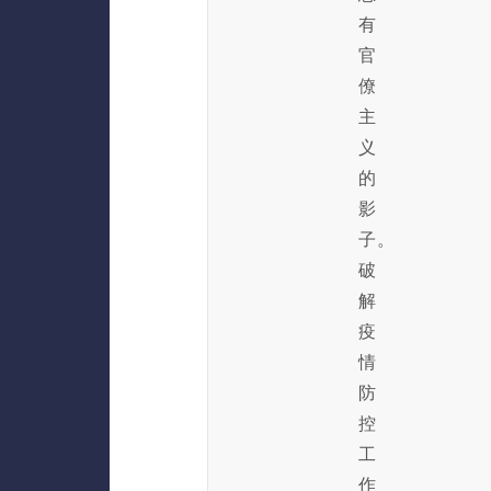
有
官
僚
主
义
的
影
子。
破
解
疫
情
防
控
工
作