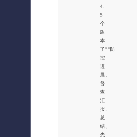
4、
5
个
版
本
了”“防
控
进
展、
督
查
汇
报、
总
结、
先