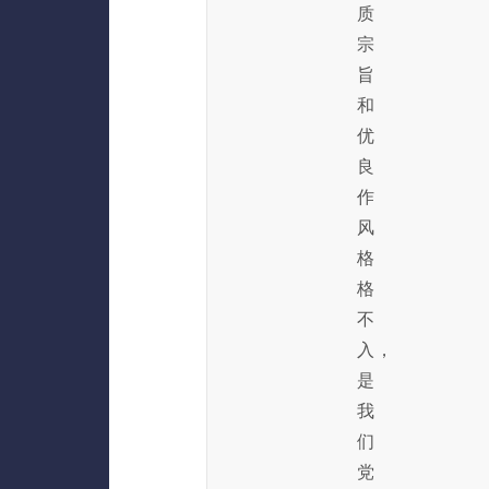
质
宗
旨
和
优
良
作
风
格
格
不
入，
是
我
们
党