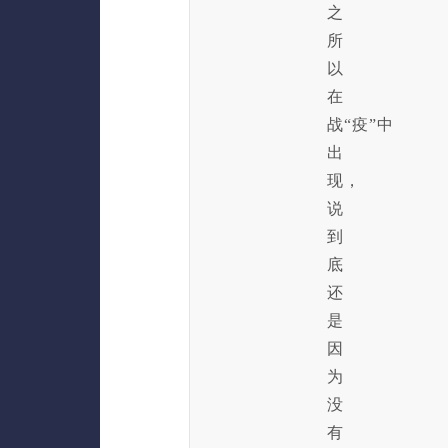
之
所
以
在
战“疫”中
出
现，
说
到
底
还
是
因
为
没
有