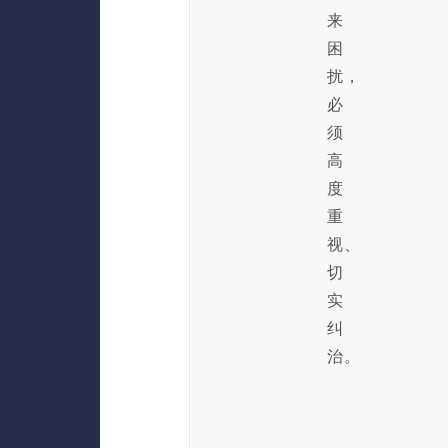
来
困
扰，
必
须
高
度
重
视、
切
实
纠
治。