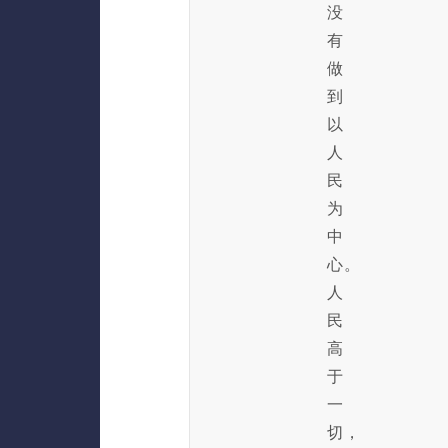
没
有
做
到
以
人
民
为
中
心。
人
民
高
于
一
切，