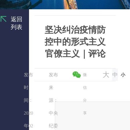
返回
列表
坚决纠治疫情防
控中的形式主义
官僚主义｜评论
大
中
发布
发布
小
微
时
来
信
间：
源：
分
2020
中央
享
年02
纪委