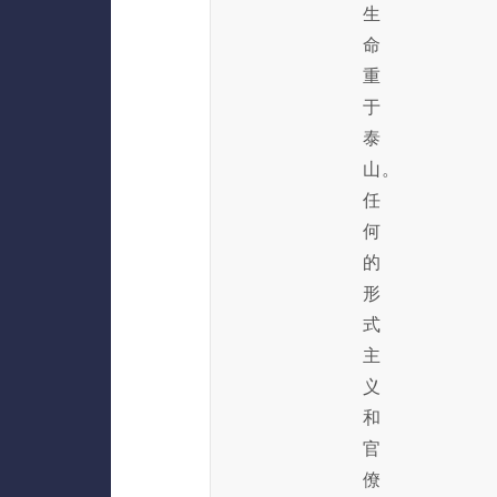
生
命
重
于
泰
山。
任
何
的
形
式
主
义
和
官
僚