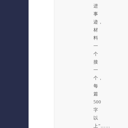
进
事
迹，
材
料
一
个
接
一
个，
每
篇
500
字
以
上”……