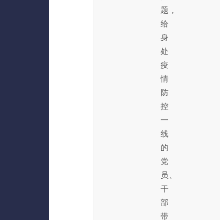
题，
给
身
处
疫
情
防
控
一
线
的
党
员、
干
部
带