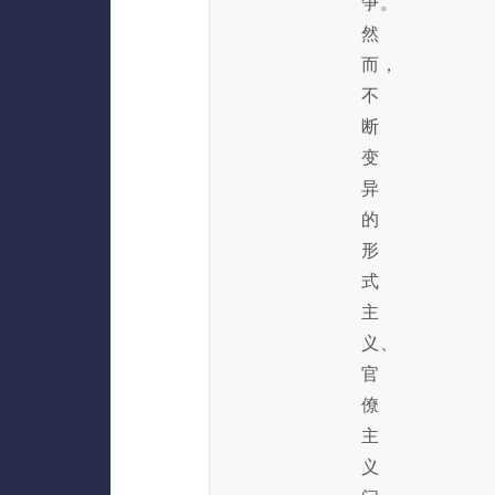
争。
然
而，
不
断
变
异
的
形
式
主
义、
官
僚
主
义