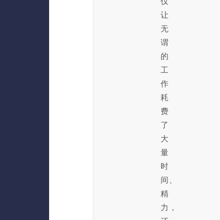
仅
让
无
谓
的
工
作
耗
费
了
大
量
时
间、
精
力，