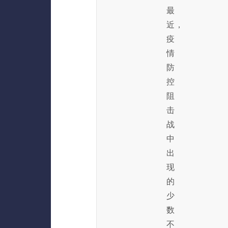
最
近，
疫
情
防
控
阻
击
战
中
出
现
的
少
数
不