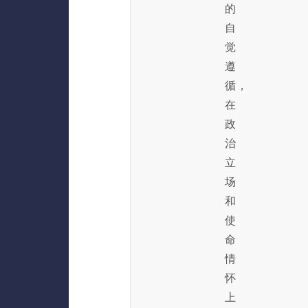
的
自
觉
遵
循，
在
政
治
立
场
和
使
命
情
怀
上