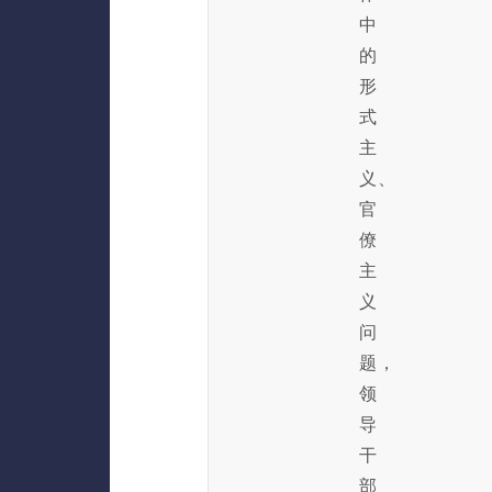
中
的
形
式
主
义、
官
僚
主
义
问
题，
领
导
干
部