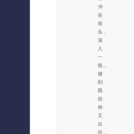
冲
在
前
头，
深
入
一
线，
做
到
既
挂
帅
又
出
征，