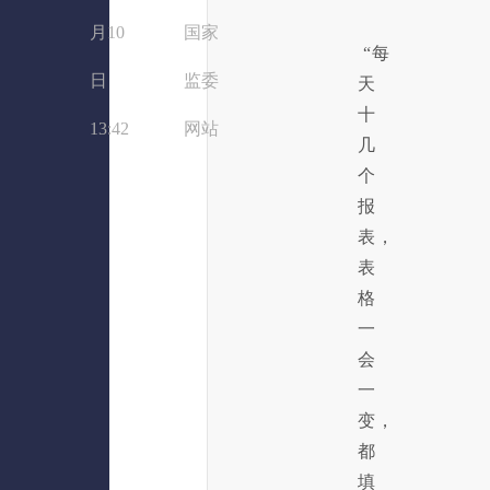
月10
国家
“每
日
监委
天
十
13:42
网站
几
个
报
表，
表
格
一
会
一
变，
都
填