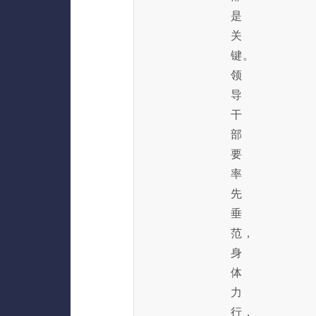
是
关
键。
领
导
干
部
要
率
先
垂
范，
身
体
力
行，