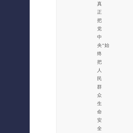
真
正
把
党
中
央“始
终
把
人
民
群
众
生
命
安
全