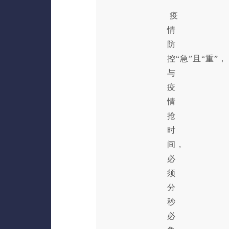
疫
情
防
控“急”且“重”，
与
疫
情
抢
时
间，
必
须
分
秒
必