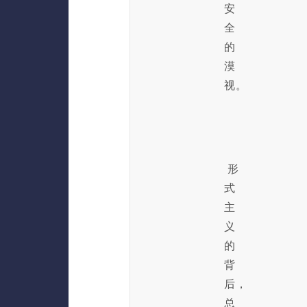
安
全
的
漠
视。
形
式
主
义
的
背
后，
总