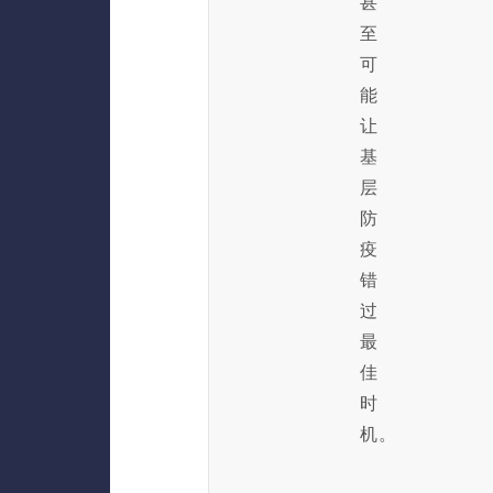
甚
至
可
能
让
基
层
防
疫
错
过
最
佳
时
机。