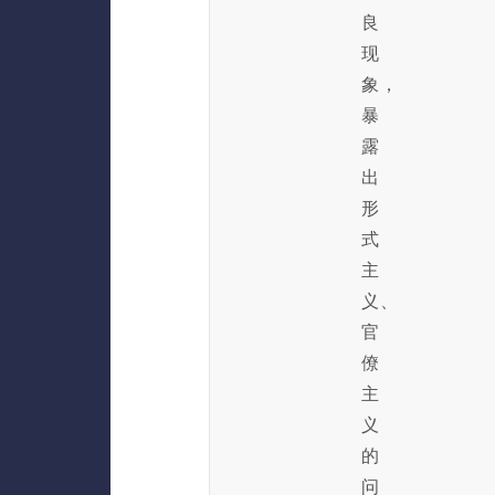
良
现
象，
暴
露
出
形
式
主
义、
官
僚
主
义
的
问