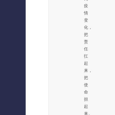
疫
情
变
化，
把
责
任
扛
起
来，
把
使
命
担
起
来。