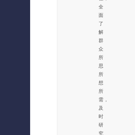
全
面
了
解
群
众
所
思
所
想
所
需，
及
时
研
究