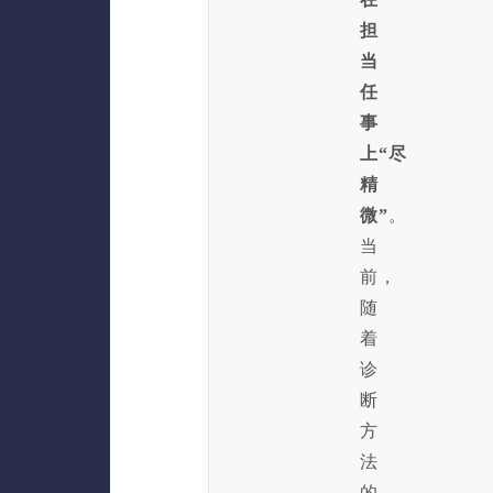
担
当
任
事
上“尽
精
微”
。
当
前，
随
着
诊
断
方
法
的