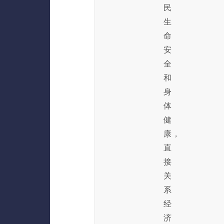
民
生
命
安
全
和
身
体
健
康，
直
接
关
系
经
济