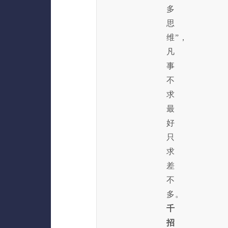
多
思
维”，
凡
事
不
求
最
好
只
求
差
不
多。
千
招