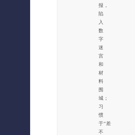
报，
陷
入
数
字
迷
宫
和
材
料
围
城；
习
惯
于“差
不