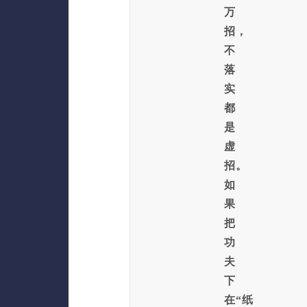
万
招，
不
落
实
都
是
虚
招。
如
果
把
功
夫
下
在“纸