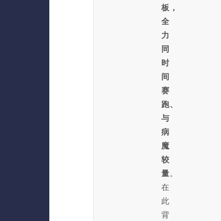
板，
全
力
同
时
间
赛
跑、
与
病
魔
较
量
。
在
此
背