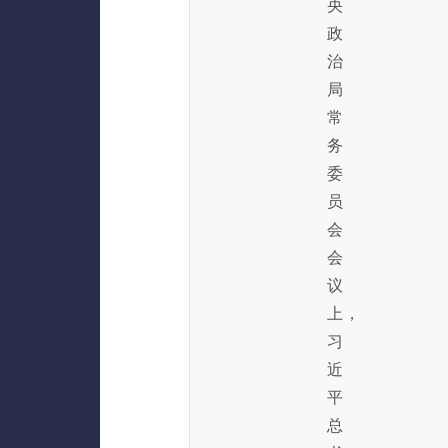
央
政
治
局
常
务
委
员
会
会
议
上，
习
近
平
总