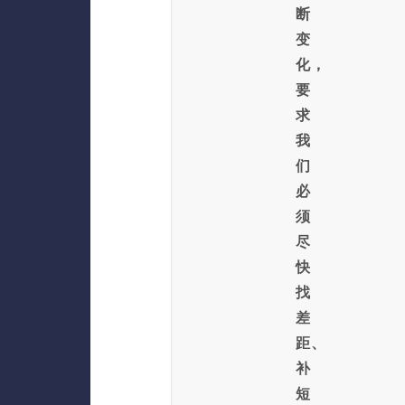
断
变
化，
要
求
我
们
必
须
尽
快
找
差
距、
补
短