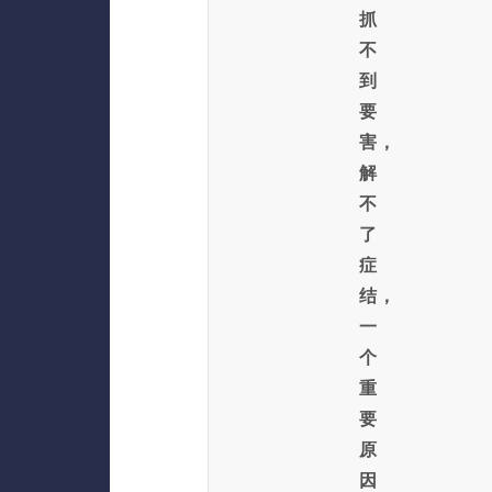
抓
不
到
要
害，
解
不
了
症
结，
一
个
重
要
原
因