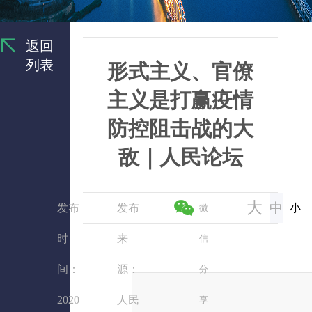
返回
列表
形式主义、官僚
主义是打赢疫情
防控阻击战的大
敌｜人民论坛
大
中
发布
发布
小
微
时
来
信
间：
源：
分
2020
人民
享