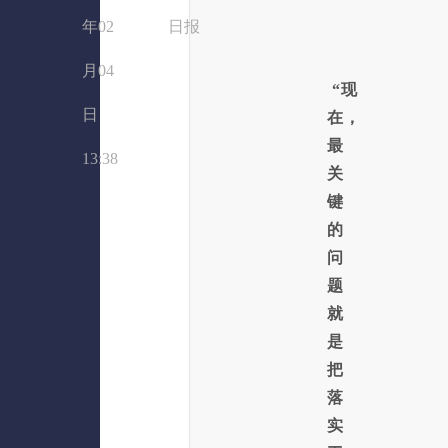
年02
日报
月04
“现
日
在，
最
13:38
关
键
的
问
题
就
是
把
落
实