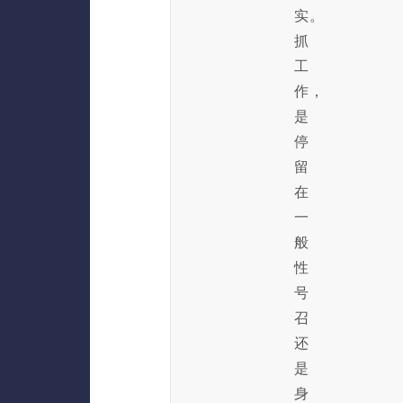
实。
抓
工
作，
是
停
留
在
一
般
性
号
召
还
是
身