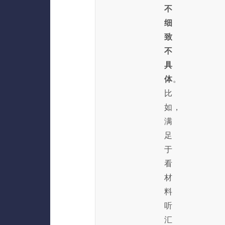
不
细
致
不
具
体
。
比
如，
满
足
于
看
材
料
听
汇