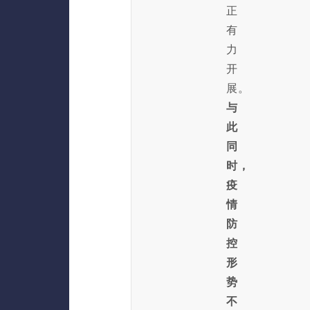
正
有
力
开
展。
与
此
同
时，
疫
情
防
控
形
势
不