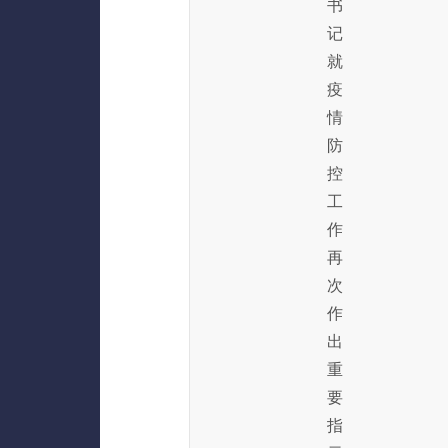
书
记
就
疫
情
防
控
工
作
再
次
作
出
重
要
指