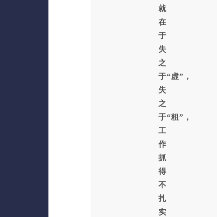
就
在
于
失
之
于“虚”，
失
之
于“粗”，
工
作
抓
得
不
扎
实