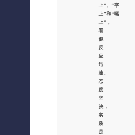
上”、“字
上”和“嘴
上”，
看
似
反
应
迅
速、
态
度
坚
决，
实
质
是