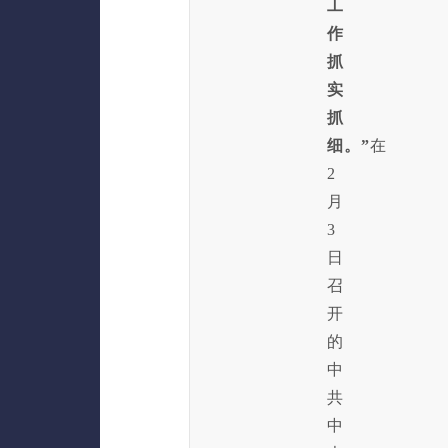
工
作
抓
实
抓
细。”
在
2
月
3
日
召
开
的
中
共
中