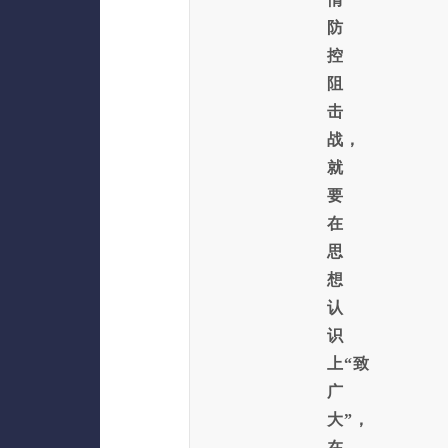
防
控
阻
击
战，
就
要
在
思
想
认
识
上“致
广
大”，
在