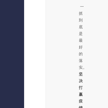
一
抓
到
底
是
最
好
的
落
实。
坚
决
打
赢
疫
情