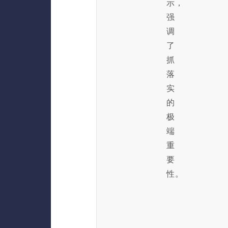
示，
强
调
了
抓
落
实
的
极
端
重
要
性。