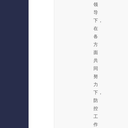
领
导
下，
在
各
方
面
共
同
努
力
下，
防
控
工
作