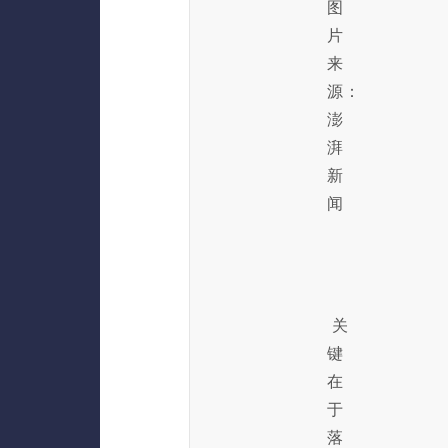
图
片
来
源：
澎
湃
新
闻
关
键
在
于
落