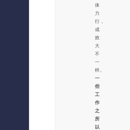
体
力
行，
成
效
大
不
一
样。
一
些
工
作
之
所
以