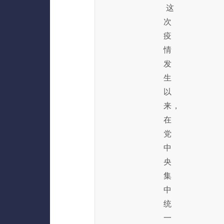
这
次
疫
情
发
生
以
来，
在
党
中
央
集
中
统
一