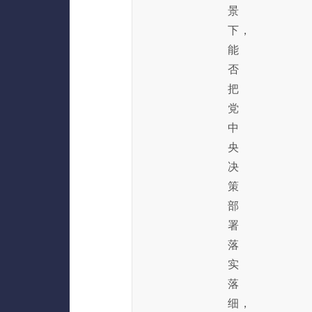
景
下，
能
否
把
党
中
央
决
策
部
署
落
实
落
细，